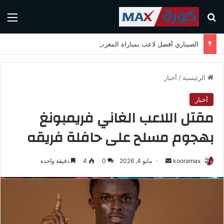
بحث عن
الق
الصيباري أفضل لاعب بمباراة المغرب واسكتلندا في كأس العالم 2026
الرئيسية
/
أخبار
أخبار
مقتل اللاعب الغاني فريمبونغ
بهجوم مسلح على حافلة فريقه
kooramax
أ
مايو 4, 2026
0
4
دقيقة واحدة
ر
س
ل
ب
ر