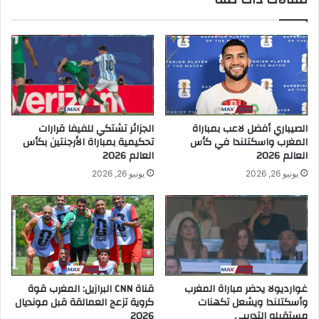
الصيباري أفضل لاعب بمباراة
الجزائر تشتكي للفيفا قرارات
المغرب واسكتلندا في كأس
تحكيمية بمباراة الأرجنتين بكأس
العالم 2026
العالم 2026
يونيو 26, 2026
يونيو 26, 2026
غوارديولا يحضر مباراة المغرب
قناة CNN البرازيل: المغرب قوة
وأسكتلندا ويشعل تكهنات
كروية تزعج العمالقة قبل مونديال
مستقبله التدريبي
2026