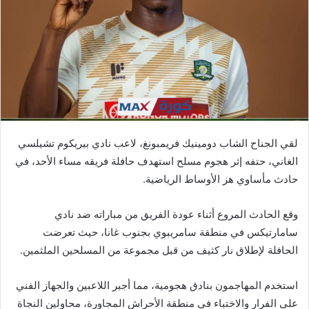
ي
د
ا
إ
ل
ك
ت
ر
لقي الجناح الشاب دومينيك فريمبونغ، لاعب نادي بيريكوم تشيلسي
و
الغاني، حتفه إثر هجوم مسلح استهدف حافلة فريقه مساء الأحد، في
ن
حادث مأساوي هز الأوساط الرياضية.
ي
ا
وقع الحادث المروع أثناء عودة الفريق من مباراته ضد نادي
سامارتيكس في منطقة سامريبوي بجنوب غانا، حيث تعرضت
الحافلة لإطلاق نار كثيف من قبل مجموعة من المسلحين الملثمين.
استخدم المهاجمون بنادق هجومية، مما أجبر اللاعبين والجهاز الفني
على الفرار والاختباء في منطقة الأحراش المجاورة، محاولين النجاة