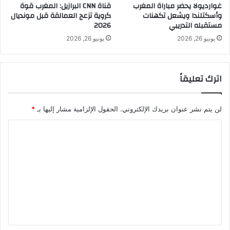
غوارديولا يحضر مباراة المغرب
قناة CNN البرازيل: المغرب قوة
وأسكتلندا ويشعل تكهنات
كروية تزعج العمالقة قبل مونديال
مستقبله التدريبي
2026
يونيو 26, 2026
يونيو 26, 2026
اترك تعليقاً
لن يتم نشر عنوان بريدك الإلكتروني.
الحقول الإلزامية مشار إليها بـ
*
ا
ل
ت
ع
ل
ي
ق