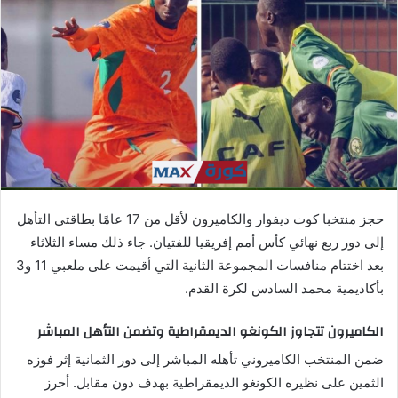
ب
ر
ي
د
ا
إ
ل
ك
ت
ر
حجز منتخبا كوت ديفوار والكاميرون لأقل من 17 عامًا بطاقتي التأهل
و
إلى دور ربع نهائي كأس أمم إفريقيا للفتيان. جاء ذلك مساء الثلاثاء
ن
بعد اختتام منافسات المجموعة الثانية التي أقيمت على ملعبي 11 و3
ي
ا
بأكاديمية محمد السادس لكرة القدم.
الكاميرون تتجاوز الكونغو الديمقراطية وتضمن التأهل المباشر
ضمن المنتخب الكاميروني تأهله المباشر إلى دور الثمانية إثر فوزه
الثمين على نظيره الكونغو الديمقراطية بهدف دون مقابل. أحرز