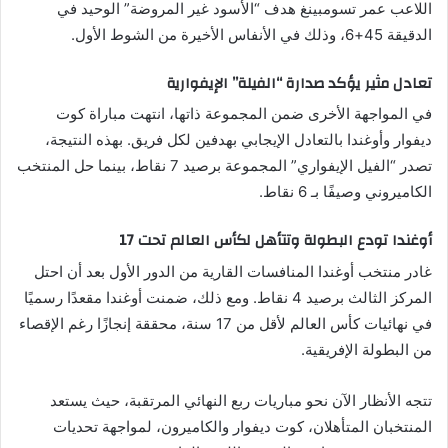
اللاعب عمر تسومبينغ هدف “الأسود غير المروضة” الوحيد في
الدقيقة 45+6، وذلك في الأنفاس الأخيرة من الشوط الأول.
تعادل مثير يؤكد صدارة “الفيلة” الإيفوارية
في المواجهة الأخرى ضمن المجموعة ذاتها، انتهت مباراة كوت
ديفوار وأوغندا بالتعادل الإيجابي بهدفين لكل فريق. بهذه النتيجة،
تصدر “الفيل الإيفواري” المجموعة برصيد 7 نقاط، بينما حل المنتخب
الكاميروني وصيفًا بـ 6 نقاط.
أوغندا تودع البطولة وتتأهل لكأس العالم تحت 17
غادر منتخب أوغندا المنافسات القارية من الدور الأول بعد أن احتل
المركز الثالث برصيد 4 نقاط. ومع ذلك، ضمنت أوغندا مقعدًا رسميًا
في نهائيات كأس العالم لأقل من 17 سنة، محققة إنجازًا رغم الإقصاء
من البطولة الإفريقية.
تتجه الأنظار الآن نحو مباريات ربع النهائي المرتقبة، حيث يستعد
المنتخبان المتأهلان، كوت ديفوار والكاميرون، لمواجهة تحديات