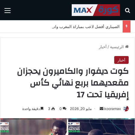
بحث عن
الق
الصيباري أفضل لاعب بمباراة المغرب واسكتلندا في كأس العالم 2026
الرئيسية
/
أخبار
أخبار
كوت ديفوار والكاميرون يحجزان
مقعديهما بربع نهائي كأس
إفريقيا تحت 17
kooramax
أ
مايو 20, 2026
0
3
دقيقة واحدة
ر
س
ل