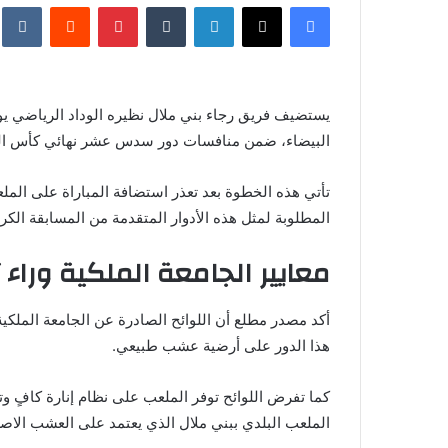
فيسبوك
X
لينكدإن
‏Tumblr
بينتيريست
‏Reddit
‏te
س
ل
ب
ر
يستضيف فريق رجاء بني ملال نظيره الوداد الرياضي ي
ي
البيضاء، ضمن منافسات دور سدس عشر نهائي كأس ا
د
ا
إ
تأتي هذه الخطوة بعد تعذر استضافة المباراة على المل
ل
المطلوبة لمثل هذه الأدوار المتقدمة من المسابقة الكرو
ك
معايير الجامعة الملكية وراء 
ت
ر
و
أكد مصدر مطلع أن اللوائح الصادرة عن الجامعة الملكي
ن
هذا الدور على أرضية عشب طبيعي.
ي
ا
كما تفرض اللوائح توفر الملعب على نظام إنارة كافٍ وت
الملعب البلدي ببني ملال الذي يعتمد على العشب الاص