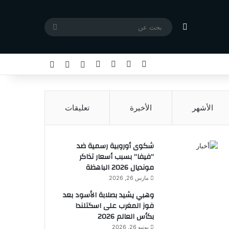
مقال عشوائي
بحث
عن
X
فيسبوك
يوتيوب
انستقرام
تسجيل الدخول
مقال عشوائي
إضافة عمود جا
الأشهر
الأخيرة
تعليقات
شكوى أوروبية رسمية ضد
“فيفا” بسبب أسعار تذاكر
مونديال 2026 الباهظة
مارس 26, 2026
وهبي يشيد بصلابة الأسود بعد
فوز المغرب على اسكتلندا
بكأس العالم 2026
يونيو 26, 2026