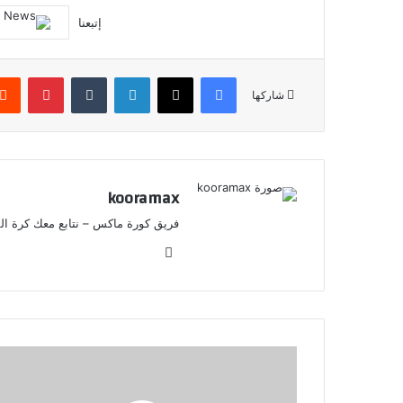
إتبعنا
فيسبوك
X
لينكدإن
‏Tumblr
بينتيريست
شاركها
kooramax
فريق كورة ماكس – نتابع معك كرة القد
موق
ع
الوي
ب