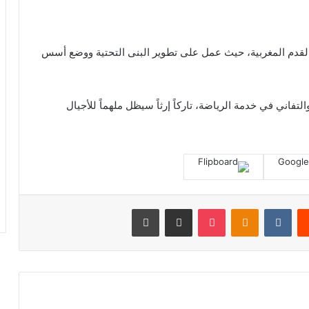
لقدم المغربية، حيث عمل على تطوير البنى التحتية ووضع أسس
اني في خدمة الرياضة، تاركاً إرثاً سيظل ملهماً للأجيال
‏Reddit
‏VKontakte
Odnoklassniki
بوكيت
مشاركة عبر البريد
طباعة