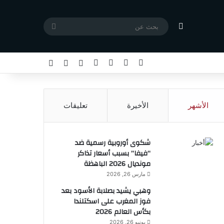
مقال عشوائي
بحث
عن
X
فيسبوك
يوتيوب
انستقرام
تسجيل الدخول
مقال عشوائي
إضافة عمود جا
الأشهر
الأخيرة
تعليقات
شكوى أوروبية رسمية ضد
“فيفا” بسبب أسعار تذاكر
مونديال 2026 الباهظة
مارس 26, 2026
وهبي يشيد بصلابة الأسود بعد
فوز المغرب على اسكتلندا
بكأس العالم 2026
يونيو 26, 2026