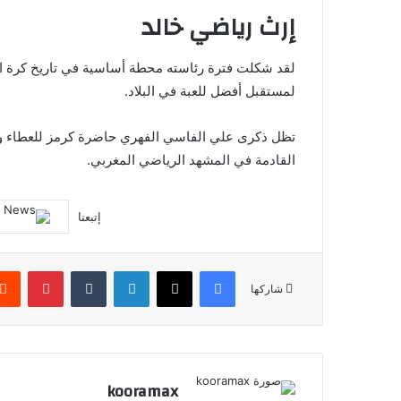
إرث رياضي خالد
لقد شكلت فترة رئاسته محطة أساسية في تاريخ كرة ا
لمستقبل أفضل للعبة في البلاد.
تظل ذكرى علي الفاسي الفهري حاضرة كرمز للعطاء والتف
القادمة في المشهد الرياضي المغربي.
إتبعنا
فيسبوك
X
لينكدإن
‏Tumblr
بينتيريست
شاركها
kooramax