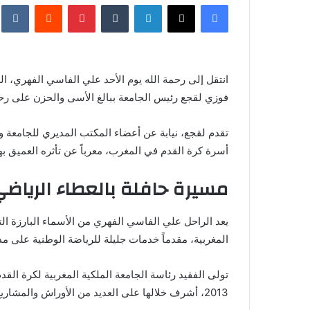
فيسبوك
X
لينكدإن
‏Tumblr
بينتيريست
‏Reddit
‏te
س
ل
ب
ر
انتقل إلى رحمة الله يوم الأحد علي الفاسي الفهري، الر
ي
فوزي لقجع رئيس الجامعة ببالغ الأسى والحزن على رحي
د
ا
إ
تقدم لقجع، نيابة عن أعضاء المكتب المديري للجامعة و
ل
أسرة كرة القدم في المغرب، معرباً عن تأثره العميق بهذ
ك
مسيرة حافلة بالعطاء الرياض
ت
ر
و
يعد الراحل علي الفاسي الفهري من الأسماء البارزة ا
ن
المغربية، مقدماً خدمات جليلة للرياضة الوطنية على م
ي
ا
2013، أشرف خلالها على العديد من الأوراش والمشاريع التطويرية الهامة.