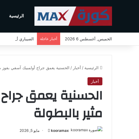
الرئيسية
م
الخميس, أغسطس 6 2026
أخبار عاجلة
الصيباري أفضل لاعب ب
الرئيسية
/
أخبار
/
الحسنية يعمق جراح أولمبيك آسفي بفوز مث
أخبار
الحسنية يعمق جراح
مثير بالبطولة
kooramax
أ
مايو 5, 2026
ر