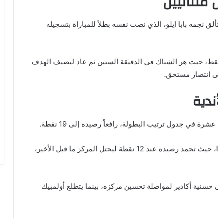
 متتاليين
نجمه بابا إيلو، الذي نصب نفسه بطلاً للمباراة بتسجيله
فقط، حيث هز الشباك في الدقيقة الستين ثم عاد ليضيف الهدف
إلى انتصار مستحق.
ندية
رة في جدول ترتيب البطولة، رافعاً رصيده إلى 19 نقطة.
على الجانب الآخر، ازدادت وضعية أولمبيك آسفي سوءًا، حيث تجمد رصيده عند 12 نقطة ليحتل المركز ما قبل الأخير،
سنية أكادير لمواصلة تحسين مركزه، بينما يتطلع أولمبيك