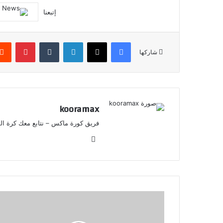
إتبعنا
فيسبوك
X
لينكدإن
‏Tumblr
بينتيريست
شاركها
kooramax
فريق كورة ماكس – نتابع معك كرة القد
موق
ع
الوي
ب