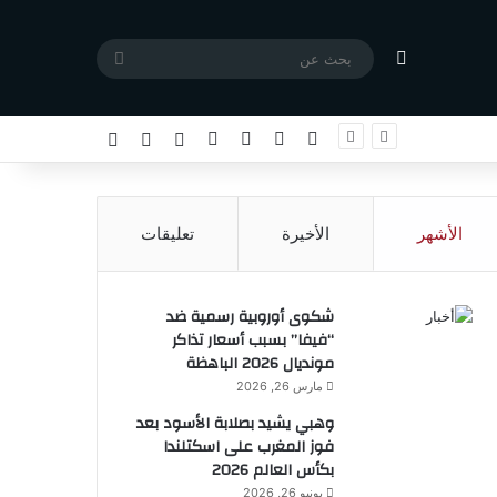
مقال عشوائي
بحث
عن
X
فيسبوك
يوتيوب
انستقرام
تسجيل الدخول
مقال عشوائي
إضافة عمود جا
الأشهر
الأخيرة
تعليقات
شكوى أوروبية رسمية ضد
“فيفا” بسبب أسعار تذاكر
مونديال 2026 الباهظة
مارس 26, 2026
وهبي يشيد بصلابة الأسود بعد
فوز المغرب على اسكتلندا
بكأس العالم 2026
يونيو 26, 2026