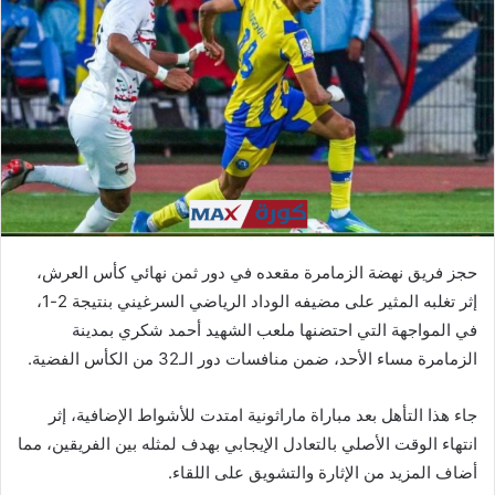
ب
ر
ي
د
ا
إ
ل
ك
ت
ر
حجز فريق نهضة الزمامرة مقعده في دور ثمن نهائي كأس العرش،
و
إثر تغلبه المثير على مضيفه الوداد الرياضي السرغيني بنتيجة 2-1،
ن
في المواجهة التي احتضنها ملعب الشهيد أحمد شكري بمدينة
ي
ا
الزمامرة مساء الأحد، ضمن منافسات دور الـ32 من الكأس الفضية.
جاء هذا التأهل بعد مباراة ماراثونية امتدت للأشواط الإضافية، إثر
انتهاء الوقت الأصلي بالتعادل الإيجابي بهدف لمثله بين الفريقين، مما
أضاف المزيد من الإثارة والتشويق على اللقاء.