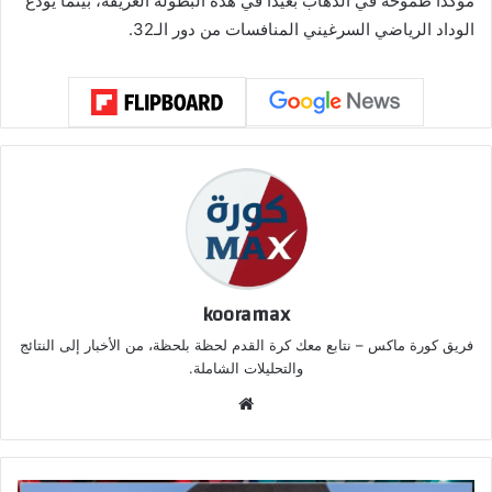
مؤكداً طموحه في الذهاب بعيداً في هذه البطولة العريقة، بينما يودع
الوداد الرياضي السرغيني المنافسات من دور الـ32.
kooramax
فريق كورة ماكس – نتابع معك كرة القدم لحظة بلحظة، من الأخبار إلى النتائج
والتحليلات الشاملة.
موق
ع
الوي
ب