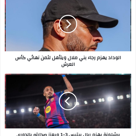
الوداد يهزم رجاء بني ملال ويتأهل لثمن نهائي كأس
العرش
برشلونة يهزم ريال بيتيس 3-1 ويعزز صدارته بالدوري