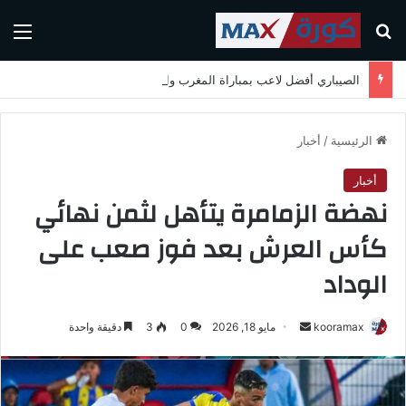
بحث عن
الق
الصيباري أفضل لاعب بمباراة المغرب واسكتلندا في كأس العالم 2026
الرئيسية
/
أخبار
أخبار
نهضة الزمامرة يتأهل لثمن نهائي
كأس العرش بعد فوز صعب على
الوداد
kooramax
أ
مايو 18, 2026
0
3
دقيقة واحدة
ر
س
ل