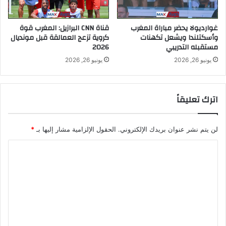
غوارديولا يحضر مباراة المغرب
قناة CNN البرازيل: المغرب قوة
وأسكتلندا ويشعل تكهنات
كروية تزعج العمالقة قبل مونديال
مستقبله التدريبي
2026
يونيو 26, 2026
يونيو 26, 2026
اترك تعليقاً
لن يتم نشر عنوان بريدك الإلكتروني.
الحقول الإلزامية مشار إليها بـ
*
ا
ل
ت
ع
ل
ي