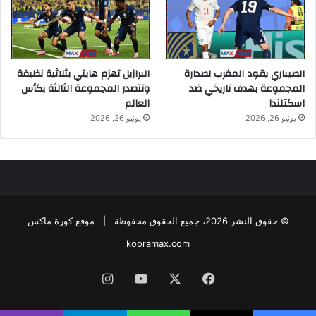
الصيباري يقود المغرب لصدارة
البرازيل تهزم هايتي بثلاثية نظيفة
المجموعة بهدف تاريخي ضد
وتتصدر المجموعة الثالثة بكأس
اسكتلندا
العالم
يونيو 26, 2026
يونيو 26, 2026
© حقوق النشر 2026، جميع الحقوق محفوظة |
موقع كورة ماكس
kooramax.com
فيسبوك
X
يوتيوب
انستقرام