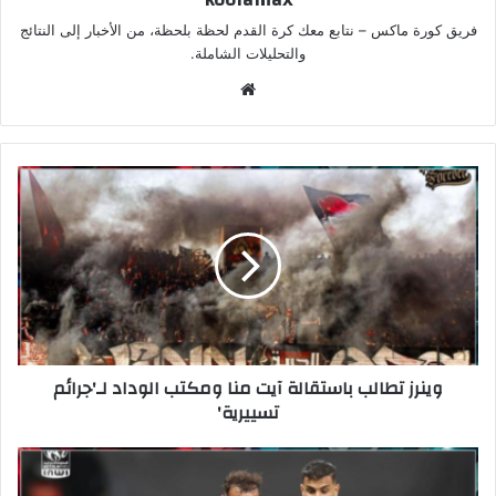
فريق كورة ماكس – نتابع معك كرة القدم لحظة بلحظة، من الأخبار إلى النتائج
والتحليلات الشاملة.
موق
ع
الوي
ب
وينرز تطالب باستقالة آيت منا ومكتب الوداد لـ'جرائم
تسييرية'