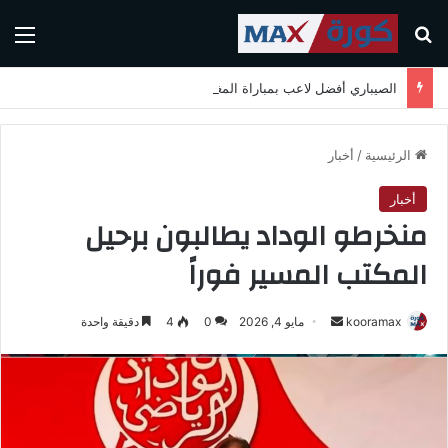
بحث عن
الق
الصيباري أفضل لاعب بمباراة المغرب واسكتلندا في كأس العالم 2026
الرئيسية
/
أخبار
أخبار
منخرطو الوداد يطالبون برحيل
المكتب المسير فوراً
kooramax
أ
مايو 4, 2026
0
4
دقيقة واحدة
ر
س
ل
ب
ر