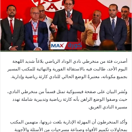
ي
د
ا
إ
ل
ك
ت
ر
أصدرت فئة من منخرطي نادي الوداد الرياضي بلاغاً شديد اللهجة
و
اليوم الأحد، طالبت فيه بالاستقالة الفورية والنهائية للمكتب المسير
ن
بجميع مكوناته، معتبرةً الوضع الحالي للنادي كارثة رياضية وإدارية.
ي
ا
ونُشر البيان على صفحة فيسبوكية تمثل قسماً من منخرطي النادي،
حيث وصفوا الوضع الراهن بأنه كارثة رياضية وتدبيرية شاملة تهدد
مسيرة النادي العريق.
وأكد المنخرطون أن المهزلة الإدارية بلغت ذروتها، متهمين المكتب
بمحاولات تكميم الأفواه وصناعة مسرحيات من الأسئلة والأجوبة