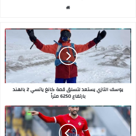
موق
ع
الوي
ب
يوسف التازي يستعد لتسلق قمة كانغ ياتسي 2 بالهند
بارتفاع 6250 متراً