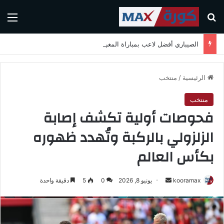
بحث عن
الق
الصيباري أفضل لاعب بمباراة المغرب واسكتلندا في كأس العالم 2026
الرئيسية
/
منتخب
منتخب
فحوصات أولية تكشف إصابة
الزلزولي بالركبة وتُهدد ظهوره
بكأس العالم
kooramax
أ
يونيو 8, 2026
0
5
دقيقة واحدة
ر
س
ل