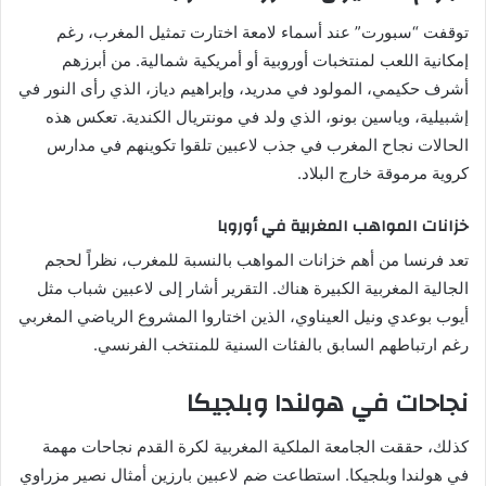
توقفت “سبورت” عند أسماء لامعة اختارت تمثيل المغرب، رغم
إمكانية اللعب لمنتخبات أوروبية أو أمريكية شمالية. من أبرزهم
أشرف حكيمي، المولود في مدريد، وإبراهيم دياز، الذي رأى النور في
إشبيلية، وياسين بونو، الذي ولد في مونتريال الكندية. تعكس هذه
الحالات نجاح المغرب في جذب لاعبين تلقوا تكوينهم في مدارس
كروية مرموقة خارج البلاد.
خزانات المواهب المغربية في أوروبا
تعد فرنسا من أهم خزانات المواهب بالنسبة للمغرب، نظراً لحجم
الجالية المغربية الكبيرة هناك. التقرير أشار إلى لاعبين شباب مثل
أيوب بوعدي ونيل العيناوي، الذين اختاروا المشروع الرياضي المغربي
رغم ارتباطهم السابق بالفئات السنية للمنتخب الفرنسي.
نجاحات في هولندا وبلجيكا
كذلك، حققت الجامعة الملكية المغربية لكرة القدم نجاحات مهمة
في هولندا وبلجيكا. استطاعت ضم لاعبين بارزين أمثال نصير مزراوي