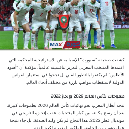
ي
د
ا
إ
ل
ك
ت
ر
كشفت صحيفة “سبورت” الإسبانية عن الاستراتيجية المحكمة التي
و
اعتمدها المنتخب المغربي لتعزيز تنافسيته عالمياً، مؤكدة أن “أسود
ن
الأطلس” لم يكتفوا بالتطور الفني بل نجحوا في استثمار القوانين
ي
ا
الدولية لاستقطاب مواهب بارزة من مختلف أنحاء العالم.
طموحات كأس العالم 2026 وإنجاز 2022
تتجه أنظار المغرب نحو نهائيات كأس العالم 2026 بطموحات كبيرة،
بعد أن رسخ مكانته بين كبار المنتخبات عقب إنجازه التاريخي في
مونديال قطر 2022. هذا النجاح لم يكن وليد الصدفة، بل جاء نتيجة
عمل دؤوب من الجامعة الملكية المغربية لكرة القدم.