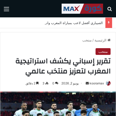
بحث عن
الق
الصيباري أفضل لاعب بمباراة المغرب واسكتلندا في كأس العالم 2026
الرئيسية
/
منتخب
منتخب
تقرير إسباني يكشف استراتيجية
المغرب لتعزيز منتخب عالمي
kooramax
أ
يونيو 2, 2026
0
3
2 دقائق
ر
س
ل
ب
ر