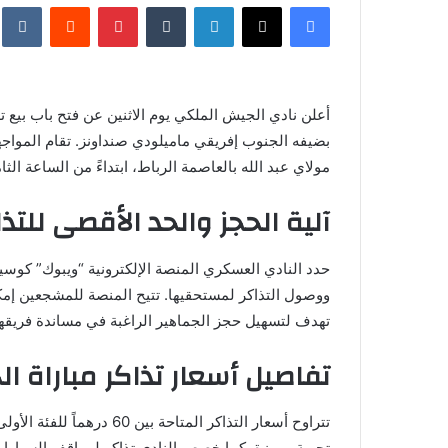
فيسبوك
X
لينكدإن
‏Tumblr
بينتيريست
‏Reddit
‏te
س
ل
ب
ر
أعلن نادي الجيش الملكي يوم الاثنين عن فتح باب بيع تذ
ي
د
ا
مولاي عبد الله بالعاصمة الرباط، ابتداءً من الساعة الثام
إ
آلية الحجز والحد الأقصى للتذا
ل
ك
ت
حدد النادي العسكري المنصة الإلكترونية “ويبوك” كوسي
ر
ووصول التذاكر لمستحقيها. تتيح المنصة للمشجعين إم
و
تهدف لتسهيل حجز الجماهير الراغبة في مساندة فريقها ب
ن
ي
تفاصيل أسعار تذاكر مباراة ا
ا