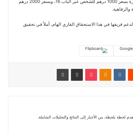
صناديق كبار الشخصيات الفاخرة “سكاي بوكس” متوفرة بسعر 1000 درهم للشخص عبر الباب 16، وبسعر 2000 درهم
دعم فريقها في هذا الاستحقاق القاري الهام، أملاً في تحقيق
‏Reddit
‏VKontakte
Odnoklassniki
بوكيت
مشاركة عبر البريد
طباعة
م لحظة بلحظة، من الأخبار إلى النتائج والتحليلات الشاملة.