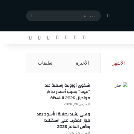
مقال عشوائي
بحث
عن
X
فيسبوك
يوتيوب
انستقرام
تسجيل الدخول
مقال عشوائي
إضافة عمود جا
الأشهر
الأخيرة
تعليقات
شكوى أوروبية رسمية ضد
“فيفا” بسبب أسعار تذاكر
مونديال 2026 الباهظة
مارس 26, 2026
وهبي يشيد بصلابة الأسود بعد
فوز المغرب على اسكتلندا
بكأس العالم 2026
يونيو 26, 2026