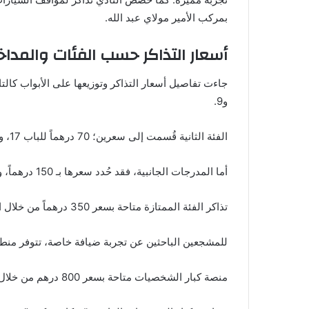
بمركب الأمير مولاي عبد الله.
أسعار التذاكر حسب الفئات والمداخ
و9.
الفئة الثانية قُسمت إلى سعرين؛ 70 درهماً للباب 17، و80 درهماً للأبواب 3 و5 و11.
أما المدرجات الجانبية، فقد حُدد سعرها بـ 150 درهماً، وتشمل الأبواب 1 و2 و6 و15.
تذاكر الفئة الممتازة متاحة بسعر 350 درهماً من خلال الباب 4.
للمشجعين الباحثين عن تجربة ضيافة خاصة، تتوفر منطقة الضيافة بسعر 500 در
منصة كبار الشخصيات متاحة بسعر 800 درهم من خلال الباب D.