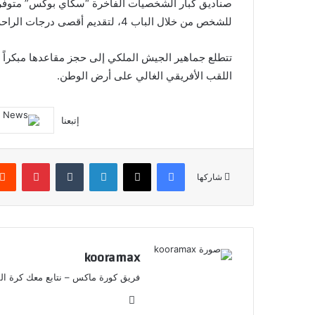
للشخص من خلال الباب 4، لتقديم أقصى درجات الراحة والرفاهية.
تتطلع جماهير الجيش الملكي إلى حجز مقاعدها مبكراً ل
اللقب الأفريقي الغالي على أرض الوطن.
إتبعنا
فيسبوك
X
لينكدإن
‏Tumblr
بينتيريست
شاركها
kooramax
فريق كورة ماكس – نتابع معك كرة القد
موق