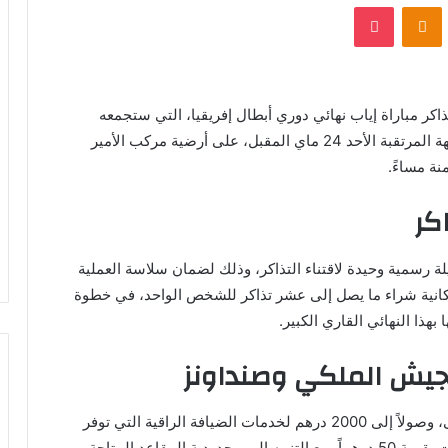
VKontak
Odnoklassniki
بوكيت
اكر مباراة إياب نهائي دوري أبطال إفريقيا، التي ستجمعه
بضيفه الجنوب إفريقي ماميلودي صنداونز. تقام المواجهة المرتقبة الأحد 24 ماي المقبل، على أرضية مركب الأمير
نة مساءً.
كر
لة رسمية وحيدة لاقتناء التذاكر، وذلك لضمان سلاسة العملية
كانية شراء ما يصل إلى عشر تذاكر للشخص الواحد، في خطوة
هذا النهائي القاري الكبير.
لجيش الملكي وصنداونز
تتراوح أسعار التذاكر المتاحة بين 60 درهماً للفئة الأولى، وصولاً إلى 2000 درهم لخدمات الضيافة الراقية التي توفر
تجربة مميزة. كما خصص النادي تذاكر لمواقف السيارات بقيمة 50 درهماً، مع التنبيه إلى محدودية المقاعد المتاحة