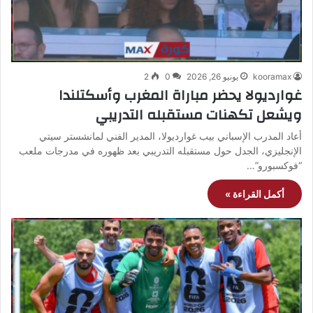
kooramax
يونيو 26, 2026
0
2
غوارديولا يحضر مباراة المغرب وأسكتلندا
ويشعل تكهنات مستقبله التدريبي
أعاد المدرب الإسباني بيب غوارديولا، المدير الفني لمانشستر سيتي
الإنجليزي، الجدل حول مستقبله التدريبي بعد ظهوره في مدرجات ملعب
“فوكسبورو”…
أكمل القراءة »