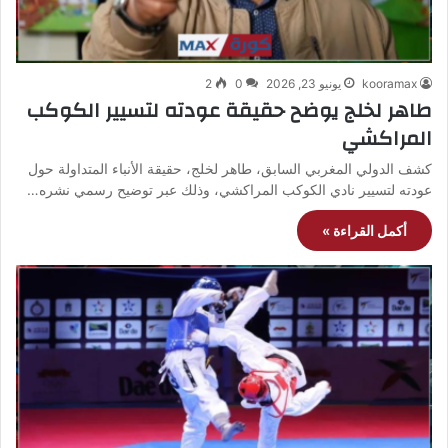
kooramax
يونيو 23, 2026
0
2
طاهر لخلج يوضح حقيقة عودته لتسيير الكوكب
المراكشي
كشف الدولي المغربي السابق، طاهر لخلج، حقيقة الأنباء المتداولة حول
عودته لتسيير نادي الكوكب المراكشي، وذلك عبر توضيح رسمي نشره…
أكمل القراءة »