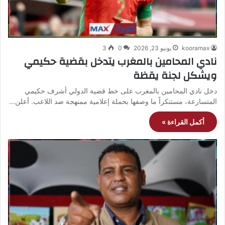
kooramax
يونيو 23, 2026
0
3
نادي المحامين بالمغرب يتدخل بقضية حكيمي
ويشكل لجنة يقظة
دخل نادي المحامين بالمغرب على خط قضية الدولي أشرف حكيمي
المتسارعة، مستنكراً ما وصفها بحملة إعلامية ممنهجة ضد اللاعب. أعلن…
أكمل القراءة »