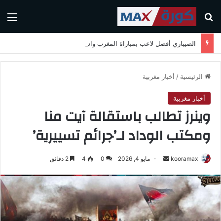
بحث عن
الق
الصيباري أفضل لاعب بمباراة المغرب واسكتلندا في كأس العالم 2026
الرئيسية
/
أخبار مغربية
أخبار مغربية
وينرز تطالب باستقالة آيت منا
ومكتب الوداد لـ’جرائم تسييرية’
kooramax
أ
مايو 4, 2026
0
4
2 دقائق
ر
س
ل
ب
ر