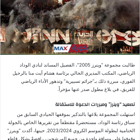
ي
د
ا
إ
ل
ك
ت
ر
طالبت مجموعة “وينرز 2005″، الفصيل المساند لنادي الوداد
و
الرياضي، المكتب المديري الحالي برئاسة هشام آيت منا بالرحيل
ن
الفوري، مبررة ذلك بـ”جرائم تسييرية” وتدهور الأداء الرياضي
ي
ا
للفريق، في بلاغ مطول صدر عنها مؤخراً.
تصعيد “وينرز” ومبررات الدعوة للاستقالة
استهلت المجموعة بلاغها بالتذكير بموقفها الحيادي السابق من
سباق رئاسة الوداد، مستحضرةً مقتطفاً من تقريرها الخاص بالجولة
الختامية لبطولة الموسم الكروي 2023/2024. حينها، أكدت “وينرز”
وقوفها على مسافة واحدة من جميع المرشحين، رافضةً بشكل قاطع