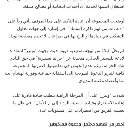
استغلال اسمها لخدمة أي أجندات انتخابية أو مصالح ضيقة.
أوضحت المجموعة أن إعادة التأكيد على هذا الموقف يأتي رداً على
“ادعاءات من لهم ذاكرة السمك”، في إشارة إلى جهات تحاول
التشكيك في حيادها أو الزج بها في صراعات لا تخدم مصلحة الوداد.
لم يخلُ البلاغ من لهجة تصعيدية قوية، حيث وجهت “وينرز” انتقادات
لاذعة للتسيير الحالي، متحدثة عن “جرائم تسييرية” في حق النادي.
هذه الجرائم، رغم عدم الخوض في تفاصيلها، اعتبرتها المجموعة
كافية لتبرير الدعوة الصريحة إلى استقالة جماعية وفورية لهشام آيت
منا وأعضاء مكتبه المديري.
شددت “وينرز” على أن المرحلة الراهنة تتطلب قيادة قادرة على
إعادة الاستقرار وقيادة “سفينة الوداد إلى بر الأمان”، في ظل ما
يعيشه الفريق من اضطرابات على مستويات عدة.
تحذير من تصعيد محتمل ودعوة للمنخرطين