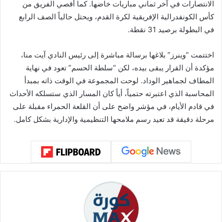
الانتصارات في آخر ثماني مباريات خاضها. كما أُقصي الفريق من
كأس الكونفدرالية الإفريقية لكرة القدم، ويحتل حالياً الصف الرابع
في البطولة برصيد 31 نقطة.
اختتمت “وينرز” بلاغها برسالة مباشرة إلى رئيس النادي آيت منا،
مؤكدة أن القرار يبقى بيده، لكن “سلطة الحسم” تعود في نهاية
المطاف لجماهير الوداد. لوحت المجموعة في الوقت ذاته بمبدأ
المحاسبة الذي اعتبرته حتمياً، أياً كان المسار الذي ستسلكه الأحداث
في قادم الأيام، في مؤشر واضح على أن القلعة الحمراء مقبلة على
مرحلة دقيقة قد تعيد رسم ملامحها التنظيمية والإدارية بشكل كامل.