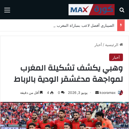
بحث عن
الق
الصيباري أفضل لاعب بمباراة المغرب واسكتلندا في كأس العالم 2026
الرئيسية
/
أخبار
أخبار
وهبي يكشف تشكيلة المغرب
لمواجهة مدغشقر الودية بالرباط
kooramax
أ
يونيو 3, 2026
0
4
أقل من دقيقة
ر
س
ل
ب
ر