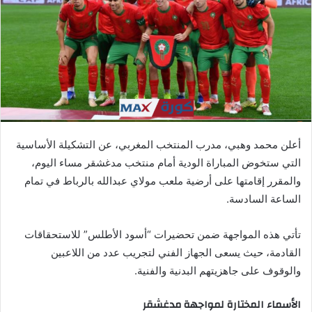
ي
د
ا
إ
ل
ك
ت
ر
أعلن محمد وهبي، مدرب المنتخب المغربي، عن التشكيلة الأساسية
و
التي ستخوض المباراة الودية أمام منتخب مدغشقر مساء اليوم،
ن
والمقرر إقامتها على أرضية ملعب مولاي عبدالله بالرباط في تمام
ي
ا
الساعة السادسة.
تأتي هذه المواجهة ضمن تحضيرات “أسود الأطلس” للاستحقاقات
القادمة، حيث يسعى الجهاز الفني لتجريب عدد من اللاعبين
والوقوف على جاهزيتهم البدنية والفنية.
الأسماء المختارة لمواجهة مدغشقر