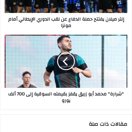
إنتر ميلان يفتتح حملة الدفاع عن لقب الدوري الإيطالي أمام
مونزا
"شرارة" محمد أبو زريق يقفز بقيمته السوقية إلى 700 ألف
يورو
مقالات ذات صلة