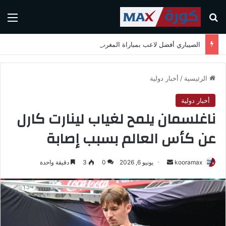
بحث عن
الق
الصيباري أفضل لاعب بمباراة المغرب واسكتلندا في كأس العالم 2026
الرئيسية
/
أخبار دولية
أخبار دولية
ناغلسمان يلمح لغياب لينارت كارل
عن كأس العالم بسبب إصابة
kooramax
أ
يونيو 6, 2026
0
3
دقيقة واحدة
ر
س
ل
ب
ر