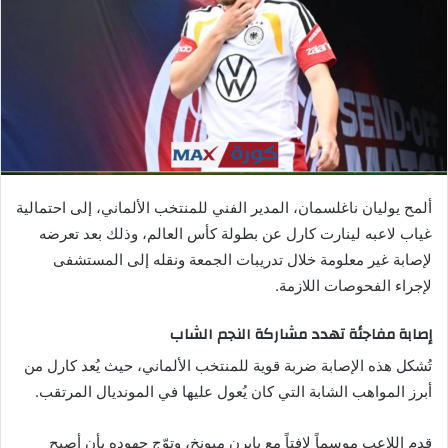
ي
د
ا
إ
ل
ك
ت
ر
ألمح يوليان ناغلسمان، المدير الفني للمنتخب الألماني، إلى احتمالية
و
غياب لاعبه لينارت كارل عن بطولة كأس العالم، وذلك بعد تعرضه
ن
لإصابة غير معلومة خلال تدريبات الجمعة ونقله إلى المستشفى
ي
ا
لإجراء الفحوصات اللازمة.
إصابة مفاجئة تهدد مشاركة النجم الشاب
تُشكل هذه الإصابة ضربة قوية للمنتخب الألماني، حيث يُعد كارل من
أبرز المواهب الشابة التي كان يُعول عليها في المونديال المرتقب.
قدم اللاعب موسماً لافتاً مع بايرن ميونخ، وتوّج جهوده بأن أصبح