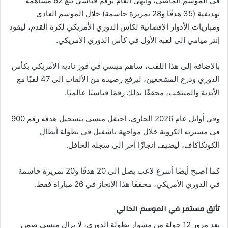
في الموسم الماضي، وأنهى العام برقم قياسي بلغ 62 مساهمة
تهديفية (35 هدفًا و28 تمريرة حاسمة) خلال الموسم العادي
ومباريات الأدوار الإقصائية لكأس الدوري الأمريكي لكرة القدم، ليقود
إنتر ميامي إلى لقبه الأول في كأس الدوري الأمريكي.
بالإضافة إلى هذا اللقب، ساهم ميسي في فوز ناديه الأمريكي بكأس
الدوري ودرع المشجعين، ليرفع رصيده من الألقاب إلى 47 لقبًا مع
الأندية والمنتخب، محققًا بذلك رقمًا قياسيًا عالميًا.
وفي أوائل عام 2026 الجاري، احتفل ميسي بتسجيل هدفه رقم 900
في مسيرته الكروية خلال مواجهة ناشفيل في بطولة أبطال
الكونكاكاف، ليضيف إنجازًا آخر إلى سجله الحافل.
كما أصبح أيضًا أسرع لاعب يصل إلى 20 هدفًا و20 تمريرة حاسمة
في الدوري الأمريكي، محققًا هذا الإنجاز في 26 مباراة فقط.
تألق مستمر في الموسم الحالي
بعد مرور 12 جولة من مشوار بطولة الدوري، لا يزال ميسي ضمن