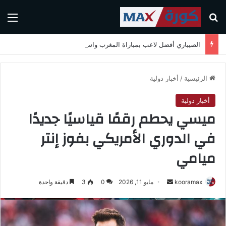
بحث عن
الق
الصيباري أفضل لاعب بمباراة المغرب واسكتلندا في كأس العالم 2026
الرئيسية
/
أخبار دولية
أخبار دولية
ميسي يحطم رقمًا قياسيًا جديدًا
في الدوري الأمريكي بفوز إنتر
ميامي
kooramax
أ
مايو 11, 2026
0
3
دقيقة واحدة
ر
س
ل