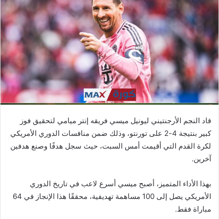
ب
ر
ي
د
ا
إ
ل
ك
ت
ر
قاد النجم الأرجنتيني ليونيل ميسي فريقه إنتر ميامي لتحقيق فوز
و
كبير بنتيجة 4-2 على تورنتو، وذلك ضمن منافسات الدوري الأمريكي
ن
لكرة القدم التي أقيمت أمس السبت، حيث سجل هدفًا وصنع هدفين
ي
ا
آخرين.
بهذا الأداء المتميز، أصبح ميسي أسرع لاعب في تاريخ الدوري
الأمريكي يصل إلى 100 مساهمة تهديفية، محققًا هذا الإنجاز في 64
مباراة فقط.