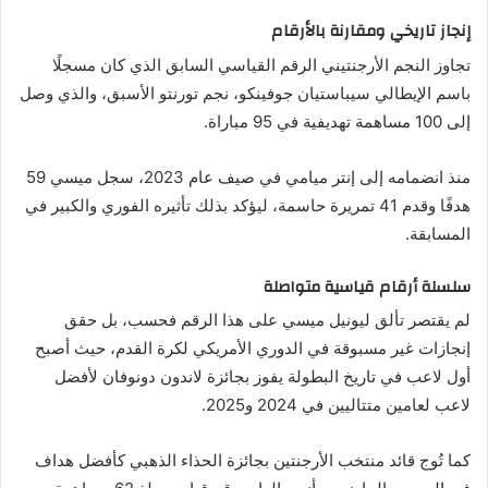
إنجاز تاريخي ومقارنة بالأرقام
تجاوز النجم الأرجنتيني الرقم القياسي السابق الذي كان مسجلًا
باسم الإيطالي سيباستيان جوفينكو، نجم تورنتو الأسبق، والذي وصل
إلى 100 مساهمة تهديفية في 95 مباراة.
منذ انضمامه إلى إنتر ميامي في صيف عام 2023، سجل ميسي 59
هدفًا وقدم 41 تمريرة حاسمة، ليؤكد بذلك تأثيره الفوري والكبير في
المسابقة.
سلسلة أرقام قياسية متواصلة
لم يقتصر تألق ليونيل ميسي على هذا الرقم فحسب، بل حقق
إنجازات غير مسبوقة في الدوري الأمريكي لكرة القدم، حيث أصبح
أول لاعب في تاريخ البطولة يفوز بجائزة لاندون دونوفان لأفضل
لاعب لعامين متتاليين في 2024 و2025.
كما تُوج قائد منتخب الأرجنتين بجائزة الحذاء الذهبي كأفضل هداف