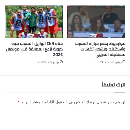
غوارديولا يحضر مباراة المغرب
قناة CNN البرازيل: المغرب قوة
وأسكتلندا ويشعل تكهنات
كروية تزعج العمالقة قبل مونديال
مستقبله التدريبي
2026
يونيو 26, 2026
يونيو 26, 2026
اترك تعليقاً
لن يتم نشر عنوان بريدك الإلكتروني.
الحقول الإلزامية مشار إليها بـ
*
ا
ل
ت