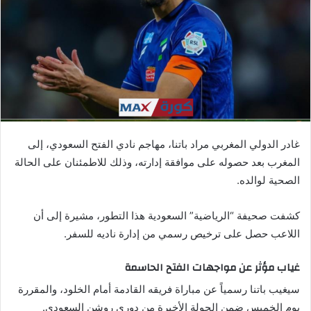
ي
د
ا
إ
ل
ك
ت
ر
غادر الدولي المغربي مراد باتنا، مهاجم نادي الفتح السعودي، إلى
و
المغرب بعد حصوله على موافقة إدارته، وذلك للاطمئنان على الحالة
ن
الصحية لوالده.
ي
ا
كشفت صحيفة “الرياضية” السعودية هذا التطور، مشيرة إلى أن
اللاعب حصل على ترخيص رسمي من إدارة ناديه للسفر.
غياب مؤثر عن مواجهات الفتح الحاسمة
سيغيب باتنا رسمياً عن مباراة فريقه القادمة أمام الخلود، والمقررة
يوم الخميس ضمن الجولة الأخيرة من دوري روشن السعودي.