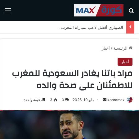
بحث عن
الق
الصيباري أفضل لاعب بمباراة المغرب واسكتلندا في كأس العالم 2026
الرئيسية
/
أخبار
أخبار
مراد باتنا يغادر السعودية للمغرب
للاطمئنان على صحة والده
kooramax
أ
مايو 19, 2026
0
3
دقيقة واحدة
ر
س
ل
ب
ر