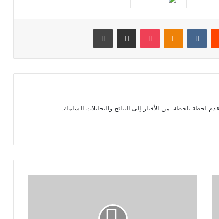
‏Reddit
‏VKontakte
Odnoklassniki
بوكيت
مشاركة عبر البريد
طباعة
م لحظة بلحظة، من الأخبار إلى النتائج والتحليلات الشاملة.