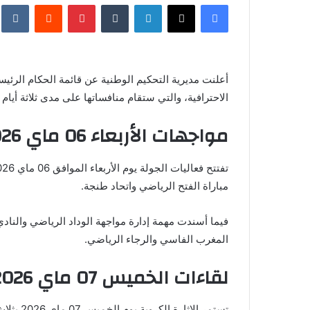
فيسبوك
X
لينكدإن
‏Tumblr
بينتيريست
‏Reddit
‏te
س
ل
ب
ر
أعلنت مديرية التحكيم الوطنية عن قائمة الحكام الرئيس
ي
الاحترافية، والتي ستقام منافساتها على مدى ثلاثة أيام م
د
ا
مواجهات الأربعاء 06 ماي 2026
إ
ل
ك
ت
مباراة الفتح الرياضي واتحاد طنجة.
ر
و
فيما أسندت مهمة إدارة مواجهة الوداد الرياضي والناد
ن
المغرب الفاسي والرجاء الرياضي.
ي
ا
لقاءات الخميس 07 ماي 2026
تستمر الإثارة الكروية يوم الخميس 07 ماي 2026 بثلاث مباريات أخرى ضمن نفس الجولة.