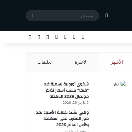
مقال عشوائي
بحث
عن
X
فيسبوك
يوتيوب
انستقرام
تسجيل الدخول
مقال عشوائي
إضافة عمود جا
الأشهر
الأخيرة
تعليقات
شكوى أوروبية رسمية ضد
“فيفا” بسبب أسعار تذاكر
مونديال 2026 الباهظة
مارس 26, 2026
وهبي يشيد بصلابة الأسود بعد
فوز المغرب على اسكتلندا
بكأس العالم 2026
يونيو 26, 2026