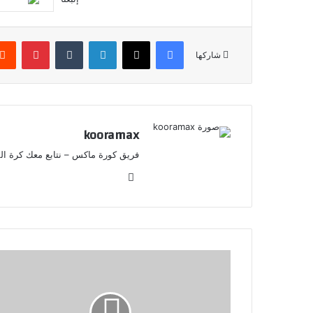
فيسبوك
X
لينكدإن
‏Tumblr
بينتيريست
شاركها
kooramax
فريق كورة ماكس – نتابع معك كرة القد
موق
ع
الوي
ب