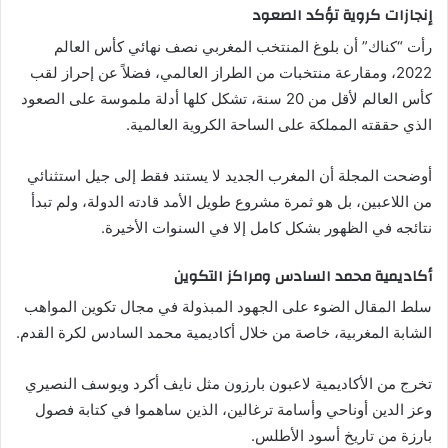
إنجازات كروية تؤكد الصعود
رأت “كناك” أن بلوغ المنتخب المغربي نصف نهائي كأس العالم
2022، ومقارعة منتخبات من الطراز العالمي، فضلاً عن إحراز لقب
كأس العالم لأقل من 20 سنة، تشكل كلها أدلة ملموسة على الصعود
الذي حققته المملكة على الساحة الكروية العالمية.
أوضحت المجلة أن المغرب الجديد لا يستند فقط إلى جيل استثنائي
من اللاعبين، بل هو ثمرة مشروع طويل الأمد قادته الدولة، ولم تبدأ
نتائجه في الظهور بشكل كامل إلا في السنوات الأخيرة.
أكاديمية محمد السادس ومراكز التكوين
سلط المقال الضوء على الجهود المبذولة في مجال تكوين المواهب
الشابة المغربية، خاصة من خلال أكاديمية محمد السادس لكرة القدم.
تخرج من الأكاديمية لاعبون بارزون مثل نايف أكرد ويوسف النصيري
وعز الدين أوناحي وأسامة ترغالين، الذين ساهموا في كتابة فصول
بارزة من تاريخ أسود الأطلس.