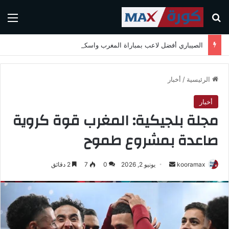
بحث عن
الق
الصيباري أفضل لاعب بمباراة المغرب واسكتلندا في كأس العالم 2026
الرئيسية
/
أخبار
أخبار
مجلة بلجيكية: المغرب قوة كروية
صاعدة بمشروع طموح
kooramax
أ
يونيو 2, 2026
0
7
2 دقائق
ر
س
ل
ب
ر