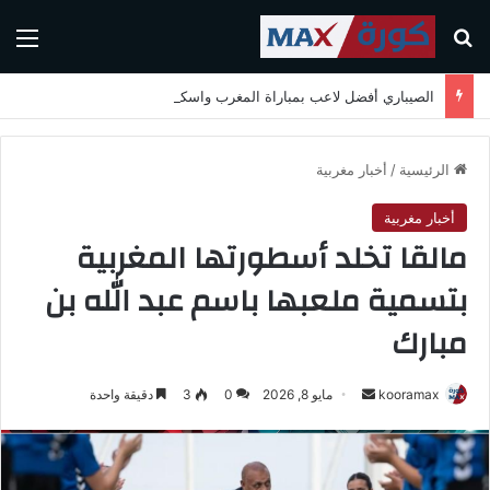
بحث عن
الق
الصيباري أفضل لاعب بمباراة المغرب واسكتلندا في كأس العالم 2026
الرئيسية
/
أخبار مغربية
أخبار مغربية
مالقا تخلد أسطورتها المغربية
بتسمية ملعبها باسم عبد الله بن
مبارك
kooramax
أ
مايو 8, 2026
0
3
دقيقة واحدة
ر
س
ل