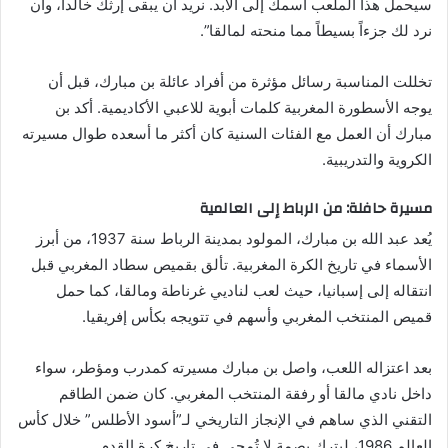
سيحمل هذا الملعب اسمك إلى الأبد. نريد أن يبقى إرثك خالداً، وأن
نرد لك جزءاً بسيطاً مما منحته لمالقا”.
تخللت المناسبة رسائل مؤثرة من أفراد عائلة بن مبارك، قبل أن
يوجه الأسطورة المغربية كلمات أبوية للاعبي الأكاديمية. أكد بن
مبارك أن العمل مع الفئات السنية كان أكثر ما أسعده طوال مسيرته
الكروية والتدريبية.
مسيرة حافلة: من الرباط إلى العالمية
يُعد عبد الله بن مبارك، المولود بمدينة الرباط سنة 1937، من أبرز
الأسماء في تاريخ الكرة المغربية. تألق بقميص سطاد المغربي قبل
انتقاله إلى إسبانيا، حيث لعب لناديي غرناطة ومالقا، كما حمل
قميص المنتخب المغربي وأسهم في تتويجه بكأس إفريقيا.
بعد اعتزاله اللعب، واصل بن مبارك مسيرته كمدرب ومؤطر، سواء
داخل نادي مالقا أو رفقة المنتخب المغربي. كان ضمن الطاقم
التقني الذي ساهم في الإنجاز التاريخي لـ”أسود الأطلس” خلال كأس
العالم 1986، ليترك بصمة لا تُمحى في تاريخ كرة القدم.