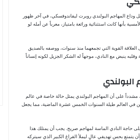
سكي
ل وداع المهاجم البولندي روبرت ليفاندوفسكي، في آخر ظهور
بأنها كانت استثنائية ورائعة بامتياز، معرباً عن أمله لو
 العلاقة القوية التي تجمعهما منذ سنوات، ووصفه بالصديق
لبه ينبض مع النادي، موجهاً له الشكر الجزيل لكونه إنساناً
 البولندي
، مشدداً على أن المهاجم البولندي يمثل حالة خاصة في عالم
ن في العالم طيلة السنوات الخمس عشرة الماضية، مما يجعل
على حاجة النادي الماسة لمهاجم صريح. يجب أن يمتلك هذا
 يتمتع بحس تهديفي عالٍ ليملأ الفراغ الكبير الذي سيتركه