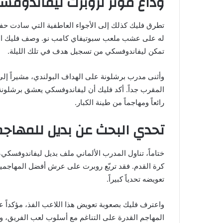
وداع مؤثر لروبرت ليفاندوف
تطرق فليك كذلك إلى الأجواء العاطفية التي سادت حف
له على عشب ملعب سبوتيفاي كامب نو. وصف فليك الأمسية 
تمكن ليفاندوفسكي من تسجيل هدف في تلك الليلة.
وأثنى مدرب برشلونة على الهداف البولندي، مشيراً إلى
المقرب جداً. أكد فليك أن ليفاندوفسكي يعشق برشلونة وق
رائعاً ومهاجماً من طينة الكبار.
تحدي البحث عن بديل للمهاجم
ختاماً، تناول المدرب الألماني ملف بديل ليفاندوفسكي
كرة القدم. فقد تربّع روبرت على عرش أفضل المهاجمي
تعويضه تحدياً كبيراً.
واعترف فليك بصعوبة تعويض هذا اللاعب الفذ، مؤكداً 
المهاجم القدرة على التناغم مع أسلوب لعب الفريق، وأن