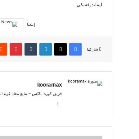
ليفاندوفسكي.
إتبعنا
فيسبوك
X
لينكدإن
‏Tumblr
بينتيريست
شاركها
kooramax
فريق كورة ماكس – نتابع معك كرة القد
موق
ع
الوي
ب