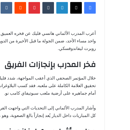
فيسبوك
X
لينكدإن
‏Tumblr
بينتيريست
‏Reddit
‏te
س
ل
ب
ر
أعرب المدرب الألماني هانسي فليك عن فخره العميق ب
ي
واحد مساء الأحد، ضمن الجولة ما قبل الأخيرة من الدو
د
روبرت ليفاندوفسكي.
ا
إ
فخر المدرب بإنجازات الفريق
ل
ك
ت
خلال المؤتمر الصحفي الذي أعقب المواجهة، شدد فليك 
ر
تحقيق العلامة الكاملة على ملعبه. فقد كسب البلاوغران
و
أمام جماهيره على أرضية ملعب سبوتيفاي كامب نو.
ن
ي
وأشار المدرب الألماني إلى التحديات التي واجهت الفري
ا
كل المباريات داخل الديار يُعد إنجازاً بالغ الصعوبة، وه