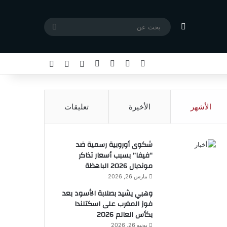
مقال عشوائي
بحث
عن
X
فيسبوك
يوتيوب
انستقرام
تسجيل الدخول
مقال عشوائي
إضافة عمود جا
الأشهر
الأخيرة
تعليقات
شكوى أوروبية رسمية ضد
“فيفا” بسبب أسعار تذاكر
مونديال 2026 الباهظة
مارس 26, 2026
وهبي يشيد بصلابة الأسود بعد
فوز المغرب على اسكتلندا
بكأس العالم 2026
يونيو 26, 2026