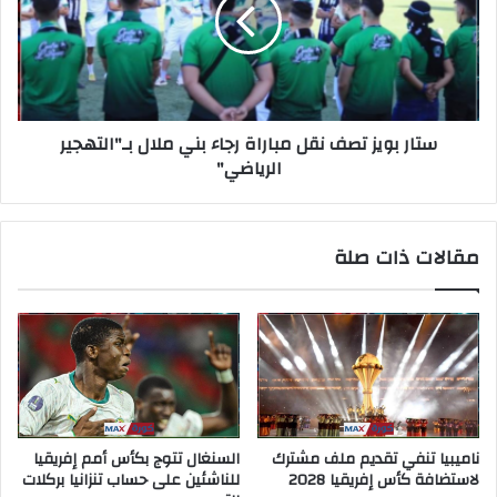
ستار بويز تصف نقل مباراة رجاء بني ملال بـ"التهجير
الرياضي"
مقالات ذات صلة
ناميبيا تنفي تقديم ملف مشترك
السنغال تتوج بكأس أمم إفريقيا
لاستضافة كأس إفريقيا 2028
للناشئين على حساب تنزانيا بركلات