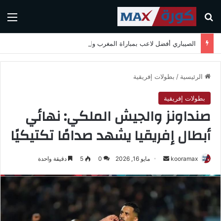
بحث عن
الق
الصيباري أفضل لاعب بمباراة المغرب واسكتلندا في كأس العالم 2026
الرئيسية
/
بطولات إفريقية
بطولات إفريقية
صنداونز والجيش الملكي: نهائي
أبطال إفريقيا يشهد صدامًا تكتيكيًا
kooramax
أ
مايو 16, 2026
0
5
دقيقة واحدة
ر
س
ل
ب
ر