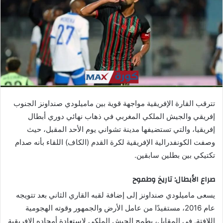
ي
د
ا
إ
ل
ك
ت
ر
تترقب القارة الإفريقية مواجهة قوية بين ماميلودي صنداونز الجنوب
و
إفريقي والجيش الملكي المغربي في ذهاب نهائي دوري أبطال
ن
إفريقيا، والتي تستضيفها مدينة تشواني يوم الأحد المقبل، حيث
ي
ا
وصفت الكونفدرالية الإفريقية لكرة القدم (الكاف) اللقاء بأنه صدام
تكتيكي بين بطلين سابقين.
صراع الأبطال: تاريخ وطموح
يسعى ماميلودي صنداونز إلى إضافة لقبه القاري الثاني بعد تتويجه
عام 2016، مستفيدًا من عامل الأرض والجمهور وقوته الهجومية
اللافتة. في المقابل، يطمح الجيش الملكي لاستعادة أمجاده الإفريقية