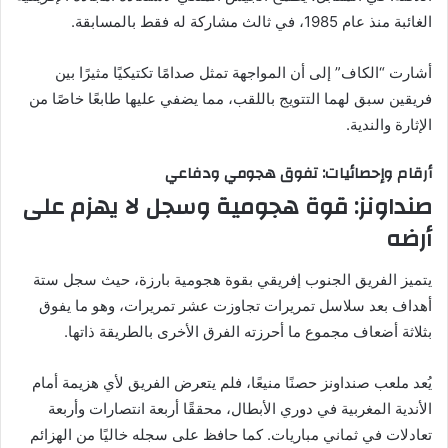
الغائبة منذ عام 1985، في ثالث مشاركة له فقط بالمسابقة.
أشارت “الكاف” إلى أن المواجهة تمثل صدامًا تكتيكيًا مثيرًا بين
فريقين سبق لهما التتويج باللقب، مما يضفي عليها طابعًا خاصًا من
الإثارة والندية.
أرقام وإحصائيات: تفوق هجومي ودفاعي
صنداونز: قوة هجومية وسجل لا يهزم على
أرضه
يتميز الفريق الجنوب إفريقي بقوة هجومية بارزة، حيث سجل ستة
أهداف بعد سلاسل تمريرات تجاوزت عشر تمريرات، وهو ما يفوق
بثلاثة أضعاف مجموع ما أحرزته الفرق الأخرى بالطريقة ذاتها.
يُعد ملعب صنداونز حصنًا منيعًا، فلم يتعرض الفريق لأي هزيمة أمام
الأندية المغربية في دوري الأبطال، محققًا أربعة انتصارات وأربعة
تعادلات في ثماني مباريات. كما حافظ على سجله خاليًا من الهزائم