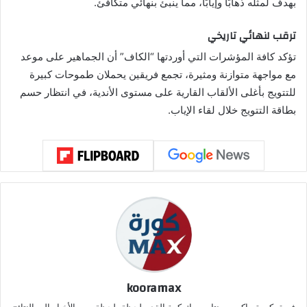
بهدف لمثله ذهابًا وإيابًا، مما ينبئ بنهائي متكافئ.
ترقب لنهائي تاريخي
تؤكد كافة المؤشرات التي أوردتها “الكاف” أن الجماهير على موعد
مع مواجهة متوازنة ومثيرة، تجمع فريقين يحملان طموحات كبيرة
للتتويج بأغلى الألقاب القارية على مستوى الأندية، في انتظار حسم
بطاقة التتويج خلال لقاء الإياب.
kooramax
فريق كورة ماكس – نتابع معك كرة القدم لحظة بلحظة، من الأخبار إلى النتائج