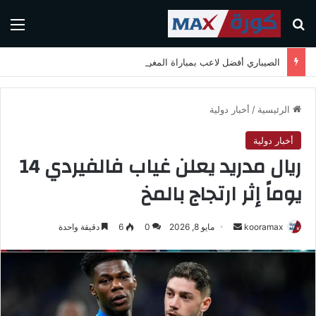
بحث عن
الق
الصيباري أفضل لاعب بمباراة المغرب واسكتلندا في كأس العالم 2026
الرئيسية
/
أخبار دولية
أخبار دولية
ريال مدريد يعلن غياب فالفيردي 14
يوماً إثر ارتجاج بالمخ
kooramax
أ
مايو 8, 2026
0
6
دقيقة واحدة
ر
س
ل
ب
ر