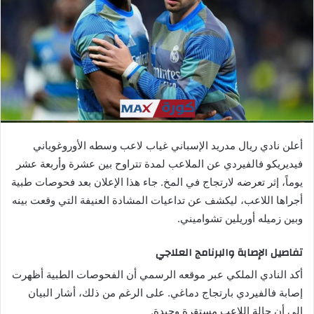
ي
د
ا
إ
ل
ك
ت
ر
أعلن نادي ريال مدريد الإسباني غياب لاعب وسطه الأوروغوياني
و
فيديريكو فالفيردي عن الملاعب لمدة تتراوح بين عشرة وأربعة عشر
ن
يوماً، إثر تعرضه لارتجاج في المخ. جاء هذا الإعلان بعد فحوصات طبية
ي
ا
أجراها اللاعب، ليكشف عن تداعيات المشادة العنيفة التي وقعت بينه
وبين زميله أوريلين تشواميني.
تفاصيل الإصابة والبرنامج العلاجي
أكد النادي الملكي عبر موقعه الرسمي أن الفحوصات الطبية أظهرت
إصابة فالفيردي بارتجاج دماغي. على الرغم من ذلك، أشار البيان
إلى أن حالة اللاعب مستقرة وجيدة.