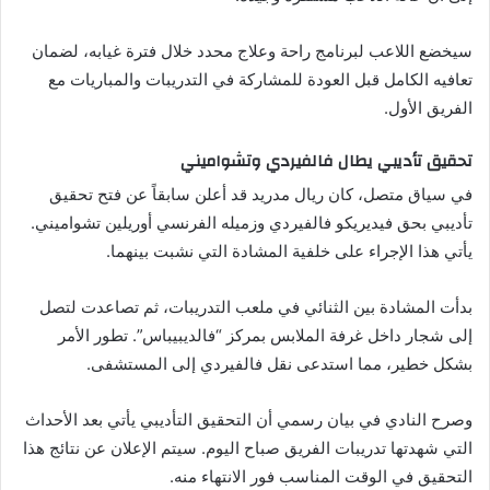
سيخضع اللاعب لبرنامج راحة وعلاج محدد خلال فترة غيابه، لضمان
تعافيه الكامل قبل العودة للمشاركة في التدريبات والمباريات مع
الفريق الأول.
تحقيق تأديبي يطال فالفيردي وتشواميني
في سياق متصل، كان ريال مدريد قد أعلن سابقاً عن فتح تحقيق
تأديبي بحق فيديريكو فالفيردي وزميله الفرنسي أوريلين تشواميني.
يأتي هذا الإجراء على خلفية المشادة التي نشبت بينهما.
بدأت المشادة بين الثنائي في ملعب التدريبات، ثم تصاعدت لتصل
إلى شجار داخل غرفة الملابس بمركز “فالديبيباس”. تطور الأمر
بشكل خطير، مما استدعى نقل فالفيردي إلى المستشفى.
وصرح النادي في بيان رسمي أن التحقيق التأديبي يأتي بعد الأحداث
التي شهدتها تدريبات الفريق صباح اليوم. سيتم الإعلان عن نتائج هذا
التحقيق في الوقت المناسب فور الانتهاء منه.