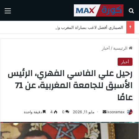
بحث عن
الق
الصيباري أفضل لاعب بمباراة المغرب واسكتلندا في كأس العالم 2026
الرئيسية
/
أخبار
أخبار
رحيل علي الفاسي الفهري، الرئيس
الأسبق للجامعة المغربية، عن 71
عامًا
kooramax
أ
مايو 11, 2026
0
4
دقيقة واحدة
ر
س
ل