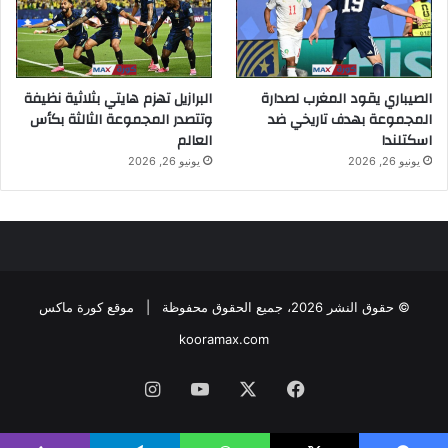
الصيباري يقود المغرب لصدارة
البرازيل تهزم هايتي بثلاثية نظيفة
المجموعة بهدف تاريخي ضد
وتتصدر المجموعة الثالثة بكأس
اسكتلندا
العالم
يونيو 26, 2026
يونيو 26, 2026
© حقوق النشر 2026، جميع الحقوق محفوظة |
موقع كورة ماكس
kooramax.com
فيسبوك
X
يوتيوب
انستقرام