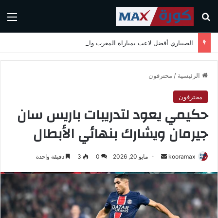
بحث عن
الق
الصيباري أفضل لاعب بمباراة المغرب واسكتلندا في كأس العالم 2026
الرئيسية
/
محترفون
محترفون
حكيمي يعود لتدريبات باريس سان
جيرمان ويشارك بنهائي الأبطال
kooramax
أ
مايو 20, 2026
0
3
دقيقة واحدة
ر
س
ل
ب
ر