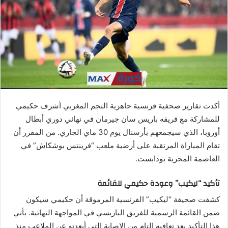
ي
د
ا
إ
ل
ك
ت
ر
أكدت تقارير صحفية فرنسية جاهزية النجم المغربي أشرف حكيمي
و
للمشاركة مع فريقه باريس سان جيرمان في نهائي دوري أبطال
ن
أوروبا، الذي سيجمعهم بأرسنال يوم 30 ماي الجاري. من المقرر أن
ي
ا
تقام المباراة المرتقبة على أرضية ملعب “فرينتس بوشكاش” في
العاصمة المجرية بودابست.
تأكيد “ليكيب” وعودة حكيمي للقائمة
كشفت صحيفة “ليكيب” الفرنسية المرموقة أن حكيمي سيكون
ضمن القائمة الرسمية للفريق الباريسي في المواجهة النهائية. يأتي
هذا التأكيد بعد تعافيه التام من الإصابة التي أبعدته عن الملاعب منذ