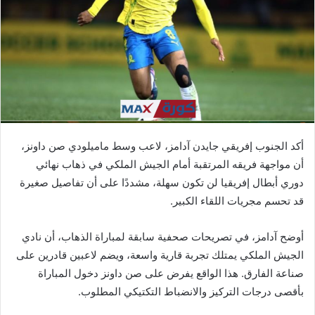
ي
د
ا
إ
ل
ك
ت
ر
أكد الجنوب إفريقي جايدن آدامز، لاعب وسط ماميلودي صن داونز،
و
أن مواجهة فريقه المرتقبة أمام الجيش الملكي في ذهاب نهائي
ن
دوري أبطال إفريقيا لن تكون سهلة، مشددًا على أن تفاصيل صغيرة
ي
ا
قد تحسم مجريات اللقاء الكبير.
أوضح آدامز، في تصريحات صحفية سابقة لمباراة الذهاب، أن نادي
الجيش الملكي يمتلك تجربة قارية واسعة، ويضم لاعبين قادرين على
صناعة الفارق. هذا الواقع يفرض على صن داونز دخول المباراة
بأقصى درجات التركيز والانضباط التكتيكي المطلوب.