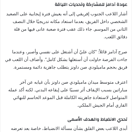
عودة آدامز للمشاركة وتحديات اللياقة
أشار اللاعب الجنوب إفريقي إلى أنه يعيش فترة إيجابية على الصعيد
الشخصي داخل الفريق، بعدما استعاد مكانه تدريجيًا خلال النصف
الثاني من الموسم. جاء ذلك عقب فترة صعبة عانى فيها من قلة
دقائق اللعب.
صرح آدامز قائلاً: “كان عليّ أن أشتغل على نفسي وأصبر، وعندما
جاءت الفرصة حاولت أن أستغلها بشكل كامل”. وأضاف أن اللعب في
فريق بحجم ماميلودي صن داونز يتطلب جاهزية دائمة ومستمرة.
اعترف متوسط ميدان ماميلودي صن داونز بأن غيابه عن آخر
مباراتين بسبب الإيقاف أثر نسبيًا على إيقاعه البدني. لكنه أكد عمله
المتواصل لاستعادة جاهزيته الكاملة قبل الموعد الحاسم للنهائي
القاري أمام الجيش الملكي.
تحدي الانضباط والهدف الأسمى
أبدى اللاعب بعض القلق بشأن مسألة الانضباط، خاصة بعد تعرضه