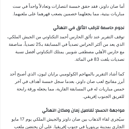
أما صان داونز، فقد حقق خمسة انتصارات وتعادلاً واحداً في ست
مباريات بيتية، مما يجعلهما خصمين يصعب قهرهما على ملعبهما.
نجوم حاسمة تترقب التألق في النهائي
توقف التقرير عند تألق الحارس أحمد التكناوتي من الجيش الملكي،
الذي يعد من أكثر الحراس تصدياً في المسابقة بـ25 تصدياً، مناصفة
مع حارس الأهلي مصطفى شوبير. يمتلك التكناوتي أفضل نسبة
تصديات بلغت 83 في المائة.
كما أشاد التقرير بالمهاجم الكولومبي برايان ليون، الذي أصبح أحد
أبرز مفاتيح لعب صان داونز، بعدما سجل خمسة أهداف في آخر
خمس مباريات له في المسابقة القارية، مما يجعله ورقة رابحة
للفريق الجنوب إفريقي.
مواجهة الحسم: تفاصيل زمان ومكان النهائي
سيُجرى لقاء الذهاب بين صان داونز والجيش الملكي يوم 17 مايو
الجاري بمدينة بريتوريا في جنوب إفريقيا. على أن يحتضن ملعب