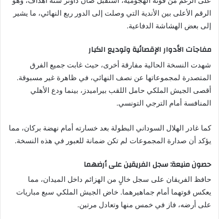
على الرغم من قوته الهجومية، استقبل صان داونز ستة أهداف، وهو
الرقم الأعلى بين الأندية التي وصلت إلى الدور ربع النهائي، ما يشير
إلى بعض الهشاشة الدفاعية.
مفاجآت الأدوار الإقصائية وتوديع الكبار
شهدت النسخة الحالية مفارقة أخرى، حيث غابت جميع الفرق
المتصدرة لمجموعاتها عن نصف النهائي، في ظاهرة غير مسبوقة.
أقصى الجيش الملكي حامل اللقب بيراميدز، بينما ودع الأهلي
المنافسة أمام الترجي التونسي.
كما غادر الهلال السوداني البطولة بعد خسارته أمام نهضة بركان، مما
يؤكد أن صدارة المجموعات لم تكن ضمانة للعبور في هذه النسخة.
حصون منيعة: سجل الفريقين على أرضهما
حافظ الفريقان على سجل خالٍ من الهزائم داخل الميدان، مما
يعكس قوتهما أمام جماهيرهما. خاض الجيش الملكي سبع مباريات
على أرضه، فاز في خمس منها وتعادل مرتين.