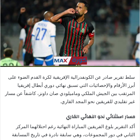
ب
ر
ي
د
ا
إ
ل
ك
ت
ر
سلط تقرير صادر عن الكونفدرالية الإفريقية لكرة القدم الضوء على
و
أبرز الأرقام والإحصائيات التي تسبق نهائي دوري أبطال إفريقيا
ن
المرتقب بين الجيش الملكي وماميلودي صان داونز، كاشفاً عن مسار
ي
ا
غير تقليدي للفريقين نحو المجد القاري.
مسار استثنائي نحو النهائي القاري
أكد التقرير بلوغ الفريقين المباراة النهائية رغم احتلالهما المركز
الثاني في دور المجموعات، وهي سابقة نادرة في تاريخ المسابقة