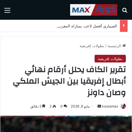
بحث عن
الق
الصيباري أفضل لاعب بمباراة المغرب واسكتلندا في كأس العالم 2026
الرئيسية
/
بطولات إفريقية
بطولات إفريقية
تقرير الكاف يحلل أرقام نهائي
أبطال إفريقيا بين الجيش الملكي
وصان داونز
kooramax
أ
مايو 9, 2026
0
2
2 دقائق
ر
س
ل