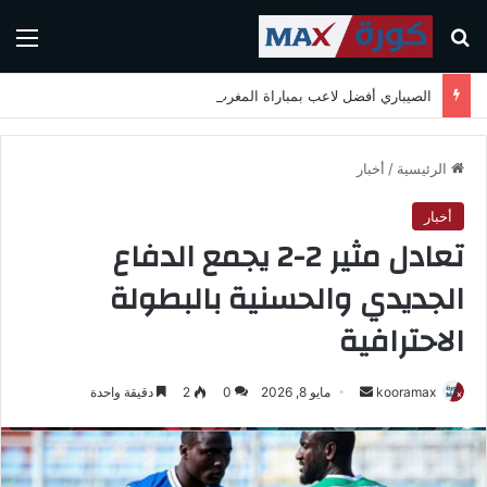
بحث عن
الق
الصيباري أفضل لاعب بمباراة المغرب واسكتلندا في كأس العالم 2026
الرئيسية
/
أخبار
أخبار
تعادل مثير 2-2 يجمع الدفاع
الجديدي والحسنية بالبطولة
الاحترافية
kooramax
أ
مايو 8, 2026
0
2
دقيقة واحدة
ر
س
ل