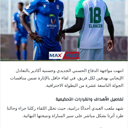
ب
ر
ي
د
ا
إ
ل
ك
ت
ر
انتهت مواجهة الدفاع الحسني الجديدي وحسنية أكادير بالتعادل
و
الإيجابي بهدفين لكل فريق، في لقاء حافل بالإثارة ضمن منافسات
ن
الجولة التاسعة عشرة من البطولة الاحترافية.
ي
ا
تفاصيل الأهداف والقرارات التحكيمية
شهد ملعب العبدي أحداثًا درامية، حيث تخلل اللقاء ركلتا جزاء وحالتا
طرد أثرتا بشكل مباشر على سير المباراة ونتيجتها النهائية.