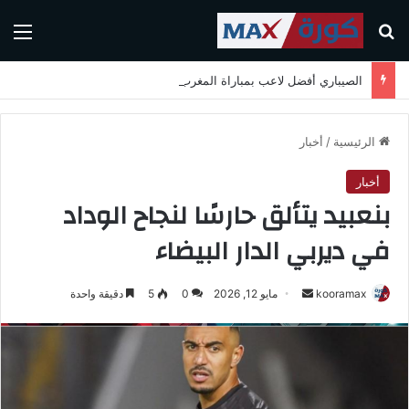
بحث عن
الق
الصيباري أفضل لاعب بمباراة المغرب واسكتلندا في كأس العالم 2026
الرئيسية
/
أخبار
أخبار
بنعبيد يتألق حارسًا لنجاح الوداد
في ديربي الدار البيضاء
kooramax
أ
مايو 12, 2026
0
5
دقيقة واحدة
ر
س
ل
ب
ر