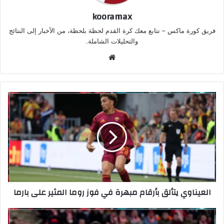
kooramax
فريق كورة ماكس – نتابع معك كرة القدم لحظة بلحظة، من الأخبار إلى النتائج
والتحليلات الشاملة.
موق
ع
الوي
ب
العيناوي يتألق بأرقام مبهرة في فوز روما المثير على بارما