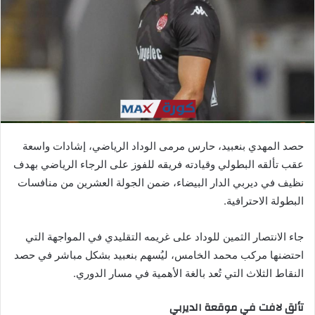
ي
د
ا
إ
ل
ك
ت
ر
حصد المهدي بنعبيد، حارس مرمى الوداد الرياضي، إشادات واسعة
و
عقب تألقه البطولي وقيادته فريقه للفوز على الرجاء الرياضي بهدف
ن
نظيف في ديربي الدار البيضاء، ضمن الجولة العشرين من منافسات
ي
ا
البطولة الاحترافية.
جاء الانتصار الثمين للوداد على غريمه التقليدي في المواجهة التي
احتضنها مركب محمد الخامس، ليُسهم بنعبيد بشكل مباشر في حصد
النقاط الثلاث التي تُعد بالغة الأهمية في مسار الدوري.
تألق لافت في موقعة الديربي