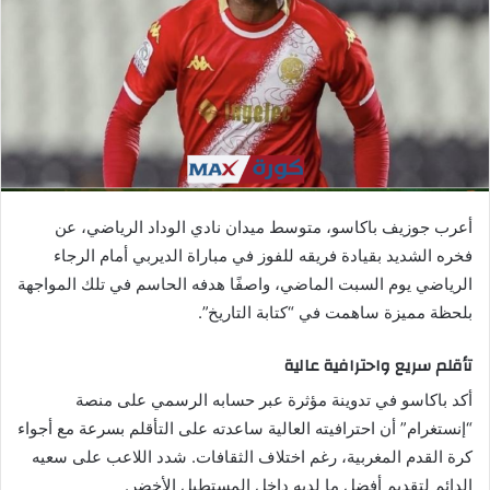
ي
د
ا
إ
ل
ك
ت
ر
أعرب جوزيف باكاسو، متوسط ميدان نادي الوداد الرياضي، عن
و
فخره الشديد بقيادة فريقه للفوز في مباراة الديربي أمام الرجاء
ن
الرياضي يوم السبت الماضي، واصفًا هدفه الحاسم في تلك المواجهة
ي
ا
بلحظة مميزة ساهمت في “كتابة التاريخ”.
تأقلم سريع واحترافية عالية
أكد باكاسو في تدوينة مؤثرة عبر حسابه الرسمي على منصة
“إنستغرام” أن احترافيته العالية ساعدته على التأقلم بسرعة مع أجواء
كرة القدم المغربية، رغم اختلاف الثقافات. شدد اللاعب على سعيه
الدائم لتقديم أفضل ما لديه داخل المستطيل الأخضر.