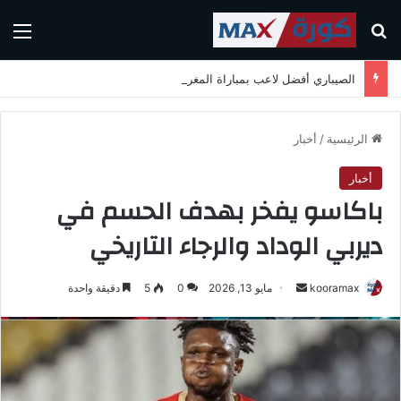
بحث عن
الق
الصيباري أفضل لاعب بمباراة المغرب واسكتلندا في كأس العالم 2026
الرئيسية
/
أخبار
أخبار
باكاسو يفخر بهدف الحسم في
ديربي الوداد والرجاء التاريخي
kooramax
أ
مايو 13, 2026
0
5
دقيقة واحدة
ر
س
ل
ب
ر