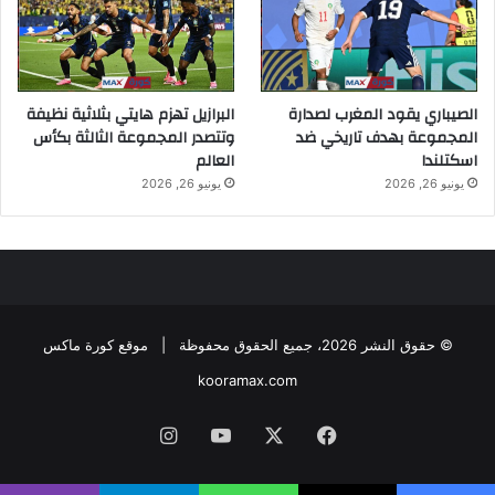
الصيباري يقود المغرب لصدارة
البرازيل تهزم هايتي بثلاثية نظيفة
المجموعة بهدف تاريخي ضد
وتتصدر المجموعة الثالثة بكأس
اسكتلندا
العالم
يونيو 26, 2026
يونيو 26, 2026
© حقوق النشر 2026، جميع الحقوق محفوظة |
موقع كورة ماكس
kooramax.com
فيسبوك
X
يوتيوب
انستقرام