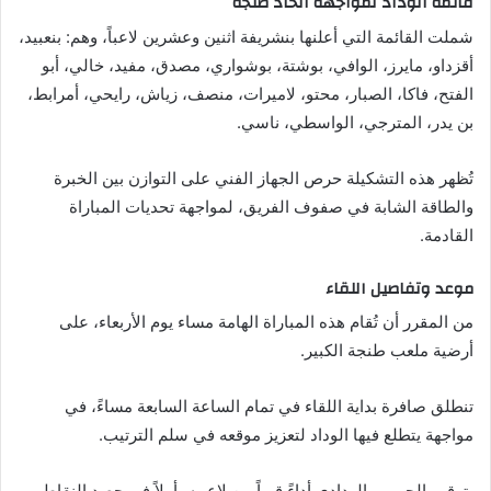
قائمة الوداد لمواجهة اتحاد طنجة
شملت القائمة التي أعلنها بنشريفة اثنين وعشرين لاعباً، وهم: بنعبيد،
أقزداو، مايرز، الوافي، بوشتة، بوشواري، مصدق، مفيد، خالي، أبو
الفتح، فاكا، الصبار، محتو، لاميرات، منصف، زياش، رايحي، أمرابط،
بن يدر، المترجي، الواسطي، ناسي.
تُظهر هذه التشكيلة حرص الجهاز الفني على التوازن بين الخبرة
والطاقة الشابة في صفوف الفريق، لمواجهة تحديات المباراة
القادمة.
موعد وتفاصيل اللقاء
من المقرر أن تُقام هذه المباراة الهامة مساء يوم الأربعاء، على
أرضية ملعب طنجة الكبير.
تنطلق صافرة بداية اللقاء في تمام الساعة السابعة مساءً، في
مواجهة يتطلع فيها الوداد لتعزيز موقعه في سلم الترتيب.
يترقب الجمهور الودادي أداءً قوياً من لاعبيه، أملاً في حصد النقاط