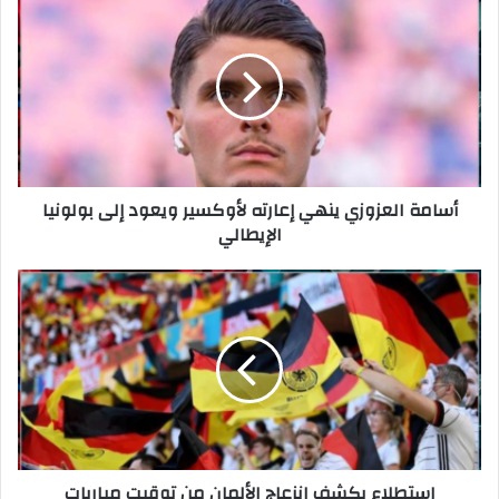
أسامة العزوزي ينهي إعارته لأوكسير ويعود إلى بولونيا
الإيطالي
استطلاع يكشف انزعاج الألمان من توقيت مباريات