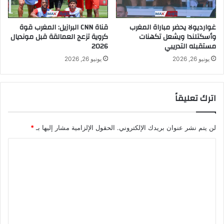
غوارديولا يحضر مباراة المغرب
قناة CNN البرازيل: المغرب قوة
وأسكتلندا ويشعل تكهنات
كروية تزعج العمالقة قبل مونديال
مستقبله التدريبي
2026
يونيو 26, 2026
يونيو 26, 2026
اترك تعليقاً
لن يتم نشر عنوان بريدك الإلكتروني.
الحقول الإلزامية مشار إليها بـ
*
ا
ل
ت
ع
ل
ي