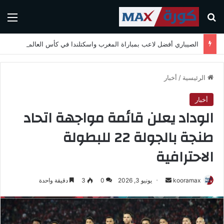
بحث عن
الق
الصيباري أفضل لاعب بمباراة المغرب واسكتلندا في كأس العالم 2026
الرئيسية
/
أخبار
أخبار
الوداد يعلن قائمة مواجهة اتحاد
طنجة بالجولة 22 للبطولة
الاحترافية
kooramax
أ
يونيو 3, 2026
0
3
دقيقة واحدة
ر
س
ل