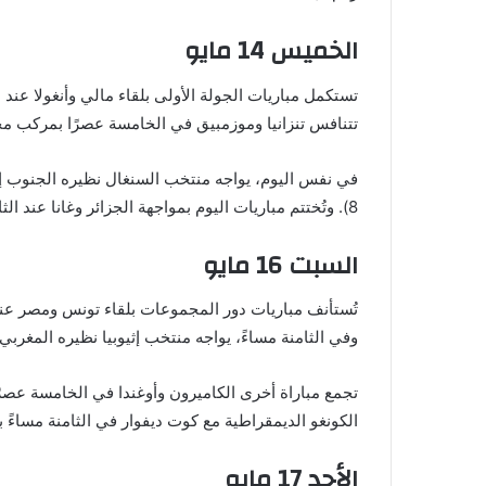
الخميس 14 مايو
تتنافس تنزانيا وموزمبيق في الخامسة عصرًا بمركب محم
في نفس اليوم، يواجه منتخب السنغال نظيره الجنوب 
8). وتُختتم مباريات اليوم بمواجهة الجزائر وغانا عند الثامنة مساءً بمركب محمد السادس (الملعب رقم 3).
السبت 16 مايو
وفي الثامنة مساءً، يواجه منتخب إثيوبيا نظيره المغرب
الكونغو الديمقراطية مع كوت ديفوار في الثامنة مساءً 
الأحد 17 مايو