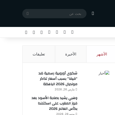
مقال عشوائي
بحث
عن
X
فيسبوك
يوتيوب
انستقرام
تسجيل الدخول
مقال عشوائي
إضافة عمود جا
الأشهر
الأخيرة
تعليقات
شكوى أوروبية رسمية ضد
“فيفا” بسبب أسعار تذاكر
مونديال 2026 الباهظة
مارس 26, 2026
وهبي يشيد بصلابة الأسود بعد
فوز المغرب على اسكتلندا
بكأس العالم 2026
يونيو 26, 2026