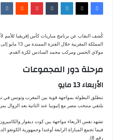
فيسبوك
X
لينكدإن
‏Tumblr
بينتيريست
‏Reddit
‏te
س
ل
ب
ر
ي
د
ا
مولاي الحسن ومركب محمد السادس لكرة القدم.
إ
مرحلة دور المجموعات
ل
ك
الأربعاء 13 مايو
ت
ر
و
تنطلق البطولة بمواجهة قوية بين المغرب وتونس في تم
ن
يلتقي منتخب مصر مع إثيوبيا عند الثانية بعد الزوال بم
ي
ا
فيما تجمع المباراة الرابعة أوغندا وجمهورية الكونغو
رقم 8).