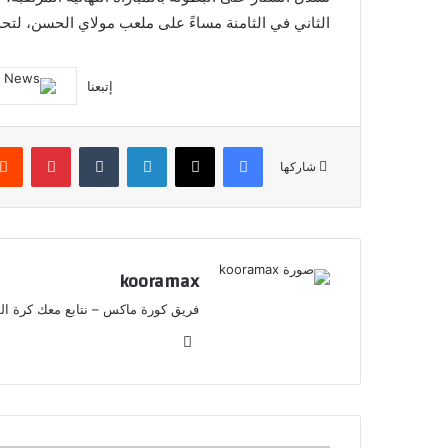
الثاني في الثامنة مساءً على ملعب مولاي الحسن، لتحديد ب
إتبعنا
فيسبوك
X
لينكدإن
‏Tumblr
بينتيريست
شاركها
kooramax
فريق كورة ماكس – نتابع معك كرة القد
موق
ع
الوي
ب