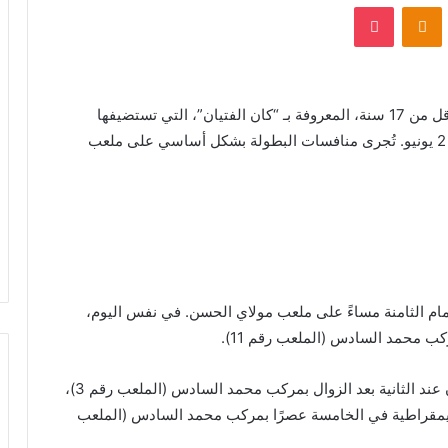
VKontak
Odnoklassniki
بوكيت
كُشف النقاب عن برنامج مباريات كأس إفريقيا للأمم لأقل من 17 سنة، المعروفة بـ “كان الفتيان”، التي تستضيفها
المملكة المغربية خلال الفترة الممتدة من 13 مايو إلى 2 يونيو. تُجرى منافسات البطولة بشكل أساسي على ملعب
ام الثامنة مساءً على ملعب مولاي الحسن. في نفس اليوم،
ركب محمد السادس (الملعب رقم 11).
تشهد نفس الأربعاء مواجهة بين كوت ديفوار والكاميرون عند الثانية بعد الزوال بمركب محمد السادس (الملعب رقم 3)،
 الديمقراطية في الخامسة عصرًا بمركب محمد السادس (الملعب