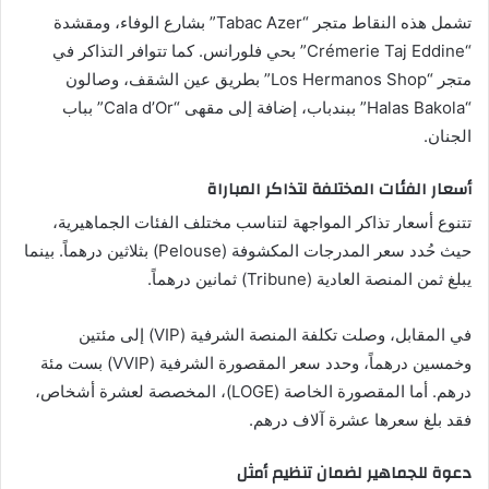
تشمل هذه النقاط متجر “Tabac Azer” بشارع الوفاء، ومقشدة
“Crémerie Taj Eddine” بحي فلورانس. كما تتوافر التذاكر في
متجر “Los Hermanos Shop” بطريق عين الشقف، وصالون
“Halas Bakola” ببندباب، إضافة إلى مقهى “Cala d’Or” بباب
الجنان.
أسعار الفئات المختلفة لتذاكر المباراة
تتنوع أسعار تذاكر المواجهة لتناسب مختلف الفئات الجماهيرية،
حيث حُدد سعر المدرجات المكشوفة (Pelouse) بثلاثين درهماً. بينما
يبلغ ثمن المنصة العادية (Tribune) ثمانين درهماً.
في المقابل، وصلت تكلفة المنصة الشرفية (VIP) إلى مئتين
وخمسين درهماً، وحدد سعر المقصورة الشرفية (VVIP) بست مئة
درهم. أما المقصورة الخاصة (LOGE)، المخصصة لعشرة أشخاص،
فقد بلغ سعرها عشرة آلاف درهم.
دعوة للجماهير لضمان تنظيم أمثل