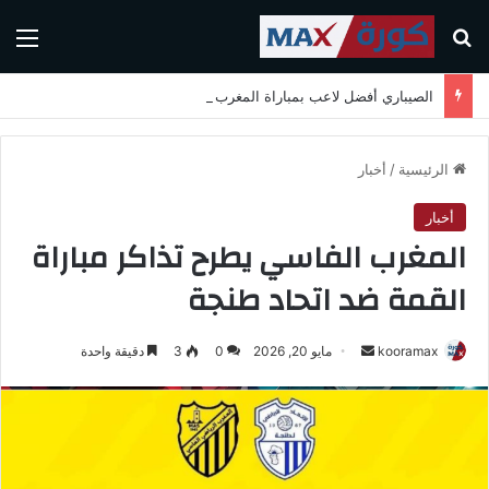
بحث عن
الق
الصيباري أفضل لاعب بمباراة المغرب واسكتلندا في كأس العالم 2026
الرئيسية
/
أخبار
أخبار
المغرب الفاسي يطرح تذاكر مباراة
القمة ضد اتحاد طنجة
kooramax
أ
مايو 20, 2026
0
3
دقيقة واحدة
ر
س
ل
ب
ر