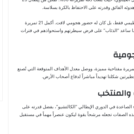
لم يقتصر إسهام العيناوي على الجانب الدفاعي أو التنظيمي فقط، بل كان له حضور هجومي لافت. أكمل 21 تمريرة
اخل نصف ملعب بارما بدقة وصلت إلى 95%، ما ساعد “الذئاب” على فرض سيطرتهم واستحواذهم في فترات
جومية
يرة مفتاحية مميزة، ووصل معدل الأهداف المتوقعة التي تُصنع
والمنتخب
اء الصاعدة في الدوري الإيطالي “الكالتشيو”، بفضل قدرته على
. هذه الصفات تجعله مرشحاً بقوة ليكون عنصراً مهماً في مستقبل