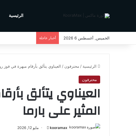
الرئيسية
م
الخميس, أغسطس 6 2026
أخبار عاجلة
الرئيسية
/
محترفون
/
العيناوي يتألق بأرقام مبهرة في فوز رو
محترفون
العيناوي يتألق بأرق
المثير على بارما
kooramax
أ
مايو 12, 2026
ر