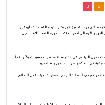
VKontak
Odnoklassniki
بوكيت
يادة نادي روما لتحقيق فوز مثير بنتيجة ثلاثة أهداف لهدفين
 الدوري الإيطالي أمس، مؤكداً حضوره اللافت كلاعب بديل.
دث دخول العيناوي في الدقيقة التاسعة والخمسين تحولاً واضحاً
نوعية في التحكم بنسق اللعب وجودة التمرير.
ضغط، ونجح في استعادة التوازن لمنظومة فريقه خلال الدقائق
عكست الإحصائيات الدقيقة الأداء المبهر الذي قدمه نائل العيناوي، حيث بلغت دقة تمريراته 96%. تمكن من إيصال 25