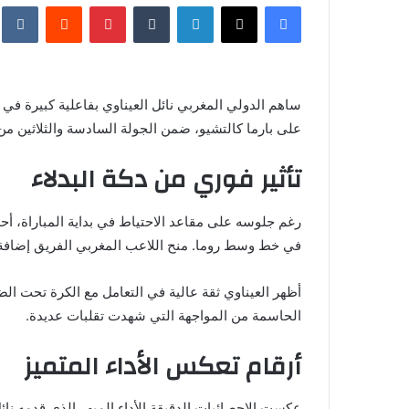
فيسبوك
X
لينكدإن
‏Tumblr
بينتيريست
‏Reddit
‏te
س
ل
ب
ر
ساهم الدولي المغربي نائل العيناوي بفاعلية كبيرة في ق
ي
على بارما كالتشيو، ضمن الجولة السادسة والثلاثين من
د
ا
تأثير فوري من دكة البدلاء
إ
ل
ك
رغم جلوسه على مقاعد الاحتياط في بداية المباراة، أح
ت
في خط وسط روما. منح اللاعب المغربي الفريق إضافة 
ر
و
أظهر العيناوي ثقة عالية في التعامل مع الكرة تحت ال
ن
الحاسمة من المواجهة التي شهدت تقلبات عديدة.
ي
ا
أرقام تعكس الأداء المتميز