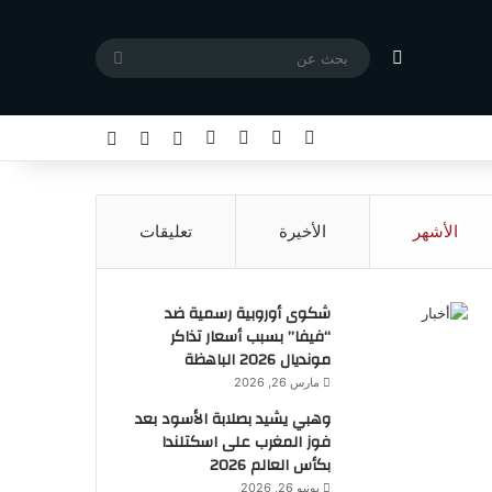
مقال عشوائي
بحث
عن
X
فيسبوك
يوتيوب
انستقرام
تسجيل الدخول
مقال عشوائي
إضافة عمود جا
الأشهر
الأخيرة
تعليقات
شكوى أوروبية رسمية ضد
“فيفا” بسبب أسعار تذاكر
مونديال 2026 الباهظة
مارس 26, 2026
وهبي يشيد بصلابة الأسود بعد
فوز المغرب على اسكتلندا
بكأس العالم 2026
يونيو 26, 2026