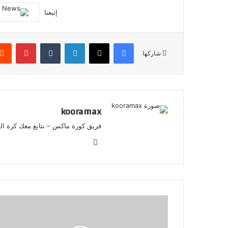
إتبعنا
فيسبوك
X
لينكدإن
‏Tumblr
بينتيريست
شاركها
kooramax
فريق كورة ماكس – نتابع معك كرة القد
موق
ع
الوي
ب