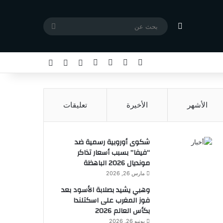
مقال عشوائي
بحث
عن
X
فيسبوك
يوتيوب
انستقرام
تسجيل الدخول
مقال عشوائي
إضافة عمود جا
الأشهر
الأخيرة
تعليقات
شكوى أوروبية رسمية ضد
“فيفا” بسبب أسعار تذاكر
مونديال 2026 الباهظة
مارس 26, 2026
وهبي يشيد بصلابة الأسود بعد
فوز المغرب على اسكتلندا
بكأس العالم 2026
يونيو 26, 2026