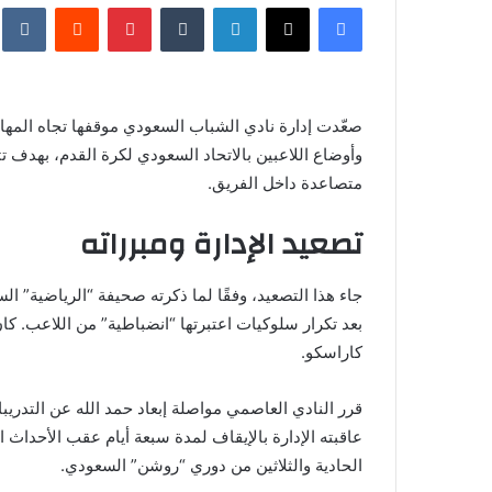
فيسبوك
X
لينكدإن
‏Tumblr
بينتيريست
‏Reddit
‏te
س
ل
ب
ر
صعّدت إدارة نادي الشباب السعودي موقفها تجاه المهاج
ي
وأوضاع اللاعبين بالاتحاد السعودي لكرة القدم، بهدف تث
د
متصاعدة داخل الفريق.
ا
إ
تصعيد الإدارة ومبرراته
ل
ك
ت
جاء هذا التصعيد، وفقًا لما ذكرته صحيفة “الرياضية” 
ر
بعد تكرار سلوكيات اعتبرتها “انضباطية” من اللاعب. كا
و
كاراسكو.
ن
ي
قرر النادي العاصمي مواصلة إبعاد حمد الله عن التدري
ا
الحادية والثلاثين من دوري “روشن” السعودي.