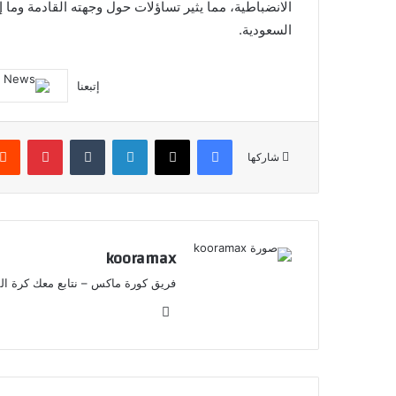
الانضباطية، مما يثير تساؤلات حول وجهته القادمة وما
السعودية.
إتبعنا
فيسبوك
X
لينكدإن
‏Tumblr
بينتيريست
شاركها
kooramax
فريق كورة ماكس – نتابع معك كرة القد
موق
ع
الوي
ب