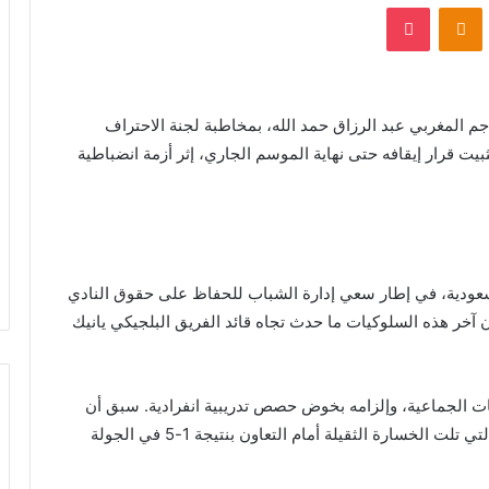
VKontak
Odnoklassniki
بوكيت
م المغربي عبد الرزاق حمد الله، بمخاطبة لجنة الاحتراف
بيت قرار إيقافه حتى نهاية الموسم الجاري، إثر أزمة انضباطية
السعودية، في إطار سعي إدارة الشباب للحفاظ على حقوق النادي
ن آخر هذه السلوكيات ما حدث تجاه قائد الفريق البلجيكي يانيك
بات الجماعية، وإلزامه بخوض حصص تدريبية انفرادية. سبق أن
عاقبته الإدارة بالإيقاف لمدة سبعة أيام عقب الأحداث التي تلت الخسارة الثقيلة أمام التعاون بنتيجة 1-5 في الجولة