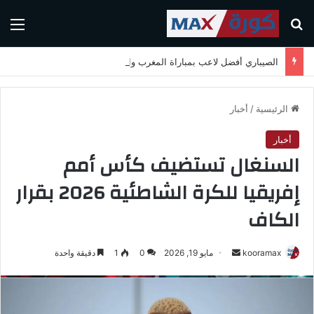
بحث عن
الق
الصيباري أفضل لاعب بمباراة المغرب واسكتلندا في كأس العالم 2026
الرئيسية
/
أخبار
أخبار
السنغال تستضيف كأس أمم
إفريقيا للكرة الشاطئية 2026 بقرار
الكاف
kooramax
أ
مايو 19, 2026
0
1
دقيقة واحدة
ر
س
ل