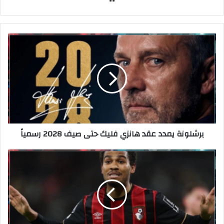
ع
الوي
ب
برشلونة يمدد عقد هانزي فليك حتى صيف 2028 رسمياً