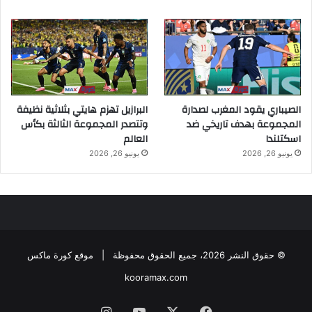
الصيباري يقود المغرب لصدارة
البرازيل تهزم هايتي بثلاثية نظيفة
المجموعة بهدف تاريخي ضد
وتتصدر المجموعة الثالثة بكأس
اسكتلندا
العالم
يونيو 26, 2026
يونيو 26, 2026
© حقوق النشر 2026، جميع الحقوق محفوظة |
موقع كورة ماكس
kooramax.com
فيسبوك
X
يوتيوب
انستقرام