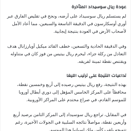
عودة ريال سوسيداد المتأخرة
لم يستسلم ريال سوسيداد على أرضه، ونجح في تقليص الفارق عبر
أوري أوسكارسون في الدقيقة التاسعة والسبعين، مما أعاد الأمل
لأصحاب الأرض في العودة بنتيجة إيجابية.
وفي الدقيقة الحادية والتسعين، خطف القائد ميكيل أويارزابال هدف
التعادل من ركلة جزاء، ليحرم ريال بيتيس من فوز كان في متناوله
ويقتنص نقطة ثمينة لفريقه.
تداعيات النتيجة على ترتيب الليغا
بهذه النتيجة، رفع ريال بيتيس رصيده إلى أربع وخمسين نقطة،
محافظاً على المركز الخامس المؤهل إلى دوري أبطال أوروبا
للموسم القادم، في صراع محتدم على المراكز الأوروبية.
في المقابل، تراجع ريال سوسيداد إلى المركز الثامن برصيد أربع
وأربعين نقطة، مواصلاً نتائجه السلبية في الجولات الأخيرة، رغم
تتويجه بلقب كأس ملك إسبانيا هذا الموسم.