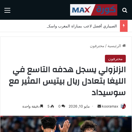
بحث عن
الق
الصيباري أفضل لاعب بمباراة المغرب واسكتلندا في كأس العالم 2026
الرئيسية
/
محترفون
محترفون
الزلزولي يسجل هدفه التاسع في
الليغا بتعادل ريال بيتيس المثير مع
سوسيداد
kooramax
أ
مايو 10, 2026
0
5
دقيقة واحدة
ر
س
ل