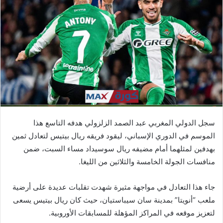
ب
ر
ي
د
ا
إ
ل
ك
ت
ر
سجل الدولي المغربي عبد الصمد الزلزولي هدفه التاسع هذا
و
الموسم في الدوري الإسباني، ليقود فريقه ريال بيتيس لتعادل ثمين
ن
بهدفين لمثلهما أمام مضيفه ريال سوسيداد مساء السبت، ضمن
ي
ا
منافسات الجولة الخامسة والثلاثين من الليغا.
جاء هذا التعادل في مواجهة مثيرة شهدت تقلبات عديدة على أرضية
ملعب “أنويتا” بمدينة سان سيباستيان، حيث كان ريال بيتيس يسعى
لتعزيز موقعه في المراكز المؤهلة للمسابقات الأوروبية.