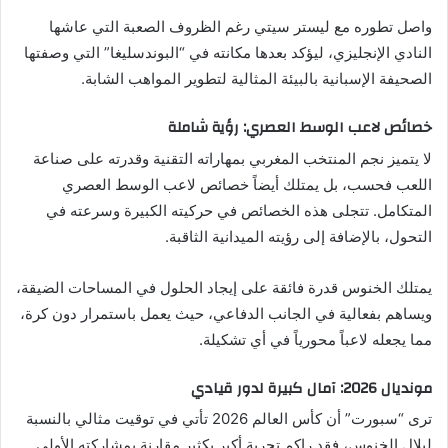
واصل تطوره مع ليستر سيتي رغم الظروف الصعبة التي عاشها
النادي الإنجليزي، ليؤكد بعدها مكانته في “البوندسليغا” التي وصفتها
الصحيفة الإسبانية بالبيئة المثالية لتطوير المواهب الشابة.
خصائص لاعب الوسط العصري: رؤية شاملة
لا يتميز نجم المنتخب المغربي بمهاراته التقنية وقدرته على صناعة
اللعب فحسب، بل يمتلك أيضاً خصائص لاعب الوسط العصري
المتكامل. تتجلى هذه الخصائص في حركيته الكبيرة وسرعته في
التحول، بالإضافة إلى رؤيته الميدانية الثاقبة.
يمتلك الخنوس قدرة فائقة على إيجاد الحلول في المساحات الضيقة،
ويساهم بفعالية في الجانب الدفاعي، حيث يعمل باستمرار دون كرة،
مما يجعله لاعباً محورياً في أي تشكيلة.
مونديال 2026: آمال كبيرة لدور قيادي
ترى “سبورت” أن كأس العالم 2026 تأتي في توقيت مثالي بالنسبة
لبلال الخنوس، فقد راكم تجربة أكبر بكثير مقارنة بمشاركته الأولى