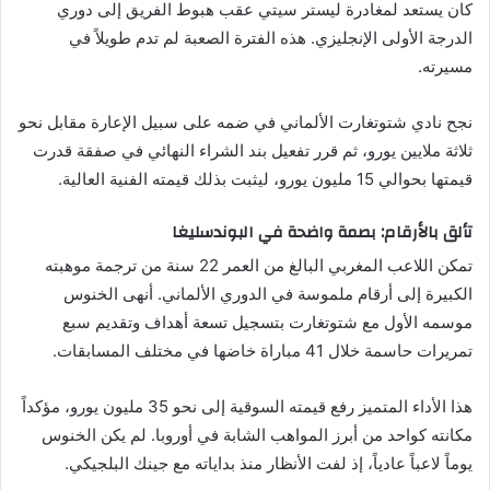
كان يستعد لمغادرة ليستر سيتي عقب هبوط الفريق إلى دوري
الدرجة الأولى الإنجليزي. هذه الفترة الصعبة لم تدم طويلاً في
مسيرته.
نجح نادي شتوتغارت الألماني في ضمه على سبيل الإعارة مقابل نحو
ثلاثة ملايين يورو، ثم قرر تفعيل بند الشراء النهائي في صفقة قدرت
قيمتها بحوالي 15 مليون يورو، ليثبت بذلك قيمته الفنية العالية.
تألق بالأرقام: بصمة واضحة في البوندسليغا
تمكن اللاعب المغربي البالغ من العمر 22 سنة من ترجمة موهبته
الكبيرة إلى أرقام ملموسة في الدوري الألماني. أنهى الخنوس
موسمه الأول مع شتوتغارت بتسجيل تسعة أهداف وتقديم سبع
تمريرات حاسمة خلال 41 مباراة خاضها في مختلف المسابقات.
هذا الأداء المتميز رفع قيمته السوقية إلى نحو 35 مليون يورو، مؤكداً
مكانته كواحد من أبرز المواهب الشابة في أوروبا. لم يكن الخنوس
يوماً لاعباً عادياً، إذ لفت الأنظار منذ بداياته مع جينك البلجيكي.