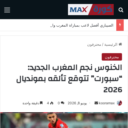
بحث عن
الق
الصيباري أفضل لاعب بمباراة المغرب واسكتلندا في كأس العالم 2026
الرئيسية
/
محترفون
محترفون
الخنوس نجم المغرب الجديد:
“سبورت” تتوقع تألقه بمونديال
2026
kooramax
أ
يونيو 8, 2026
0
4
دقيقة واحدة
ر
س
ل