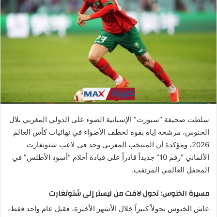
ب
ر
ي
د
ا
إ
ل
ك
ت
ر
سلطت صحيفة “سبورت” الإسبانية الضوء على الدولي المغربي بلال
و
الخنوس، مرشحة إياه بقوة لخطف الأضواء في نهائيات كأس العالم
ن
2026، ومؤكدة أن المنتخب المغربي وجد في لاعب شتوتغارت
ي
ا
الألماني “رقم 10” جديداً قادراً على قيادة أحلام “أسود الأطلس” في
المحفل العالمي المرتقب.
مسيرة الخنوس: تحول لافت من ليستر إلى شتوتغارت
عاش الخنوس تحولاً كبيراً خلال الأشهر الأخيرة، فقبل عام واحد فقط،