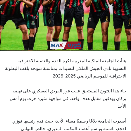
ي
د
ا
إ
ل
ك
ت
ر
هنأت الجامعة الملكية المغربية لكرة القدم والعصبة الاحترافية
و
النسوية نادي الجيش الملكي للسيدات بمناسبة تتويجه بلقب البطولة
ن
الاحترافية للموسم الرياضي 2025-2026.
ي
ا
جاء هذا التتويج المستحق عقب فوز الفريق العسكري على نهضة
بركان بهدفين مقابل هدف واحد، في مواجهة مثيرة جرت يوم أمس
الأحد.
أصدرت الجامعة بلاغًا رسميًا مساء الأحد، حيث قدم رئيسها فوزي
لقجع، باسمه وباسم أعضاء المكتب المديري، خالص التهاني