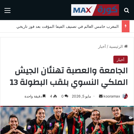
بحث عن
الق
المغرب خامس العالم في تصنيف الفيفا المؤقت بعد فوز تاريخي
الرئيسية
/
أخبار
أخبار
الجامعة والعصبة تهنئان الجيش
الملكي النسوي بلقب البطولة 13
kooramax
أ
مايو 5, 2026
0
4
دقيقة واحدة
ر
س
ل
ب
ر