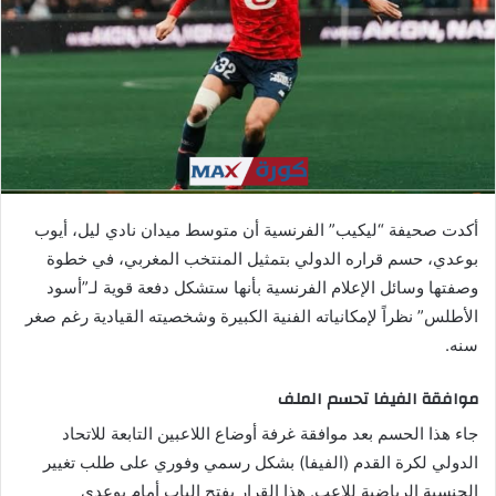
ي
د
ا
إ
ل
ك
ت
ر
أكدت صحيفة “ليكيب” الفرنسية أن متوسط ميدان نادي ليل، أيوب
و
بوعدي، حسم قراره الدولي بتمثيل المنتخب المغربي، في خطوة
ن
وصفتها وسائل الإعلام الفرنسية بأنها ستشكل دفعة قوية لـ”أسود
ي
ا
الأطلس” نظراً لإمكانياته الفنية الكبيرة وشخصيته القيادية رغم صغر
سنه.
موافقة الفيفا تحسم الملف
جاء هذا الحسم بعد موافقة غرفة أوضاع اللاعبين التابعة للاتحاد
الدولي لكرة القدم (الفيفا) بشكل رسمي وفوري على طلب تغيير
الجنسية الرياضية للاعب. هذا القرار يفتح الباب أمام بوعدي