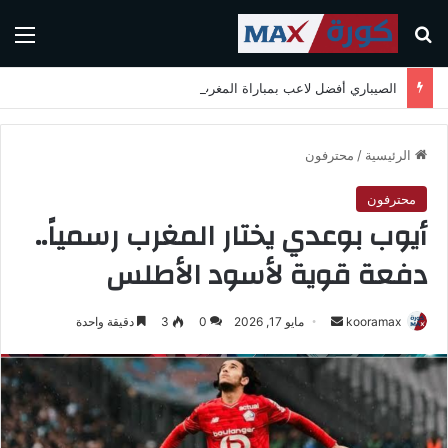
بحث عن
الق
الصيباري أفضل لاعب بمباراة المغرب واسكتلندا في كأس العالم 2026
الرئيسية
/
محترفون
محترفون
أيوب بوعدي يختار المغرب رسمياً..
دفعة قوية لأسود الأطلس
kooramax
أ
مايو 17, 2026
0
3
دقيقة واحدة
ر
س
ل
ب
ر