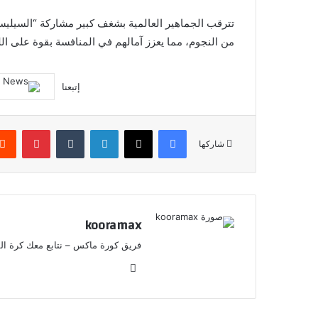
تترقب الجماهير العالمية بشغف كبير مشاركة “السيليسا
من النجوم، مما يعزز آمالهم في المنافسة بقوة على ال
إتبعنا
فيسبوك
X
لينكدإن
‏Tumblr
بينتيريست
شاركها
kooramax
فريق كورة ماكس – نتابع معك كرة القد
موق
ع
الوي