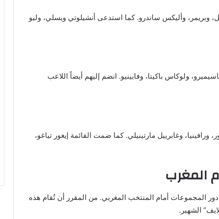
، وبريمر، وأليكس ساندرو. كما استدعى أنشيلوتي ويسلي، وليو
رو، ولوكاس باكيتا، وفابينيو. انضم إليهم أيضاً اللاعب
ورافينيا، وغابرييل مارتينيلي. كما ضمت القائمة إيغور تياغو،
م المغرب
دور المجموعات أمام المنتخب المغربي. من المقرر أن تُقام هذه