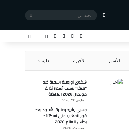
مقال عشوائي
بحث
عن
X
فيسبوك
يوتيوب
انستقرام
تسجيل الدخول
مقال عشوائي
إضافة عمود جا
الأشهر
الأخيرة
تعليقات
شكوى أوروبية رسمية ضد
“فيفا” بسبب أسعار تذاكر
مونديال 2026 الباهظة
مارس 26, 2026
وهبي يشيد بصلابة الأسود بعد
فوز المغرب على اسكتلندا
بكأس العالم 2026
يونيو 26, 2026