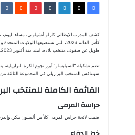
فيسبوك
X
لينكدإن
‏Tumblr
بينتيريست
‏Reddit
‏te
س
ل
ب
ر
كشف المدرب الإيطالي كارلو أنشيلوتي، مساء اليوم، عن 
ي
كأس العالم 2026، التي تستضيفها الولايات
د
ا
طويل عن صفوف منتخب بلاده، امتد منذ أكتوبر 2023.
إ
ل
تضم تشكيلة “السيليساو” أبرز نجوم الكرة البرازيلية، 
ك
سيتنافس المنتخب البرازيلي في المجموعة الثالثة من 
ت
القائمة الكاملة للمنتخب البرازي
ر
و
ن
حراسة المرمى
ي
ا
ضمت لائحة حراس المرمى كلاً من أليسون بيكر، وإيدر
خط الدفاع