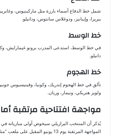
شمل خط الدفاع أسماء بارزة مثل ماركينيوس، وغابرييل
بيريرا، وإيبانيز، ودوغلاس سانتوس، ودانيلو.
خط الوسط
في خط الوسط، استدعى المدرب برونو غيمارايش، وكاسيمي
دانيلو.
خط الهجوم
تألق في خط الهجوم إندريك، وكونيا، وفينيسيوس جونيور، 
ولويز هنريكي، ونيمار، وريان.
مواجهة افتتاحية مرتقبة أما
يُذكر أن المنتخب البرازيلي سيخوض أولى مبارياته في 
المواجهة المرتقبة يوم 13 يونيو المقبل على ملعب “متلايف” الشهير.