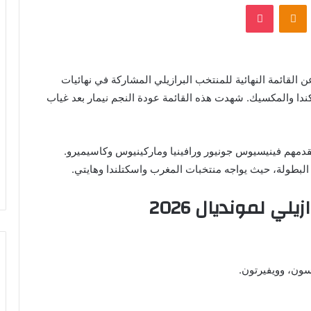
VKontak
Odnoklassniki
بوكيت
القائمة النهائية للمنتخب البرازيلي المشاركة في نهائيات
 المتحدة وكندا والمكسيك. شهدت هذه القائمة عودة النجم نيمار بعد غياب
يتقدمهم فينيسيوس جونيور ورافينيا وماركينيوس وكاسيميرو.
البطولة، حيث يواجه منتخبات المغرب واسكتلندا وهايتي.
لي لمونديال 2026
سون، وويفيرتون.