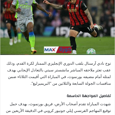
ب
ر
ي
د
ا
إ
ل
ك
ت
ر
توج نادي آرسنال بلقب الدوري الإنجليزي الممتاز لكرة القدم، وذلك
و
عقب تعثر ملاحقه المباشر مانشستر سيتي بالتعادل الإيجابي بهدف
ن
لمثله أمام مضيفه بورنموث، في المباراة التي أقيمت الثلاثاء ضمن
ي
ا
منافسات الجولة السابعة والثلاثين من “البريميرليغ”.
تفاصيل المواجهة الحاسمة
شهدت المباراة تقدم أصحاب الأرض، فريق بورنموث، بهدف حمل
توقيع المهاجم الفرنسي إيلي جونيور كروبي في الدقيقة الأربعين من