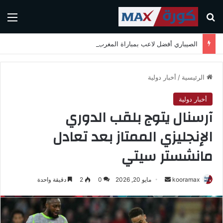
بحث عن
الق
الصيباري أفضل لاعب بمباراة المغرب واسكتلندا في كأس العالم 2026
الرئيسية
/
أخبار دولية
أخبار دولية
آرسنال يتوج بلقب الدوري
الإنجليزي الممتاز بعد تعادل
مانشستر سيتي
kooramax
أ
مايو 20, 2026
0
2
دقيقة واحدة
ر
س
ل