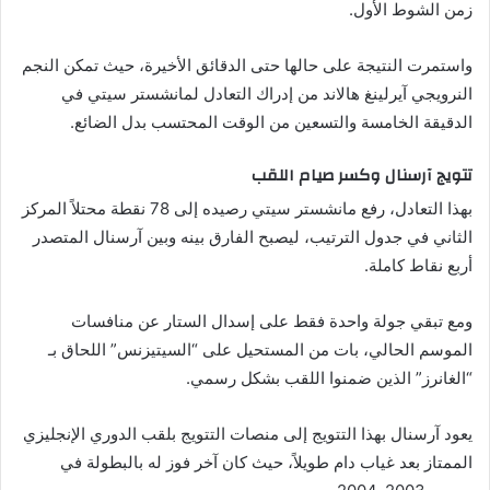
زمن الشوط الأول.
واستمرت النتيجة على حالها حتى الدقائق الأخيرة، حيث تمكن النجم
النرويجي آيرلينغ هالاند من إدراك التعادل لمانشستر سيتي في
الدقيقة الخامسة والتسعين من الوقت المحتسب بدل الضائع.
تتويج آرسنال وكسر صيام اللقب
بهذا التعادل، رفع مانشستر سيتي رصيده إلى 78 نقطة محتلاً المركز
الثاني في جدول الترتيب، ليصبح الفارق بينه وبين آرسنال المتصدر
أربع نقاط كاملة.
ومع تبقي جولة واحدة فقط على إسدال الستار عن منافسات
الموسم الحالي، بات من المستحيل على “السيتيزنس” اللحاق بـ
“الغانرز” الذين ضمنوا اللقب بشكل رسمي.
يعود آرسنال بهذا التتويج إلى منصات التتويج بلقب الدوري الإنجليزي
الممتاز بعد غياب دام طويلاً، حيث كان آخر فوز له بالبطولة في