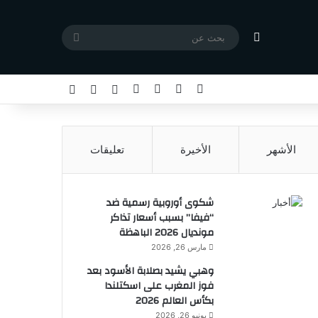
مقال عشوائي
بحث
عن
X
فيسبوك
يوتيوب
انستقرام
تسجيل الدخول
مقال عشوائي
إضافة عمود جا
الأشهر
الأخيرة
تعليقات
شكوى أوروبية رسمية ضد
“فيفا” بسبب أسعار تذاكر
مونديال 2026 الباهظة
مارس 26, 2026
وهبي يشيد بصلابة الأسود بعد
فوز المغرب على اسكتلندا
بكأس العالم 2026
يونيو 26, 2026