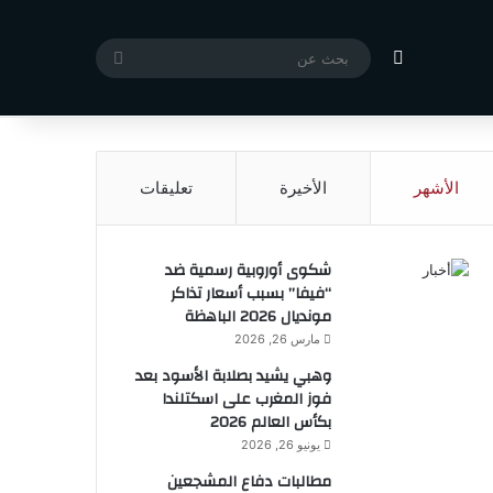
مقال عشوائي
بحث
X
فيسبوك
يوتيوب
انستقرام
تسجيل الدخول
مقال عشوائي
إضافة عمود جا
عن
الأشهر
الأخيرة
تعليقات
شكوى أوروبية رسمية ضد
“فيفا” بسبب أسعار تذاكر
مونديال 2026 الباهظة
مارس 26, 2026
وهبي يشيد بصلابة الأسود بعد
فوز المغرب على اسكتلندا
بكأس العالم 2026
يونيو 26, 2026
مطالبات دفاع المشجعين